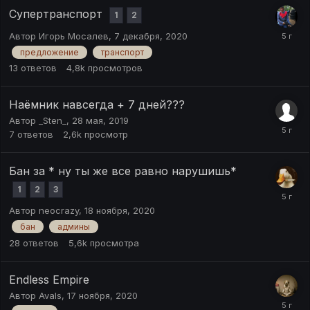
Супертранспорт
1
2
Автор
Игорь Мосалев
,
7 декабря, 2020
предложение
транспорт
13
ответов
4,8k
просмотров
Наёмник навсегда + 7 дней???
Автор
_Sten_
,
28 мая, 2019
7
ответов
2,6k
просмотр
Бан за * ну ты же все равно нарушишь*
1
2
3
Автор
neocrazy
,
18 ноября, 2020
бан
админы
28
ответов
5,6k
просмотра
Endless Empire
Автор
Avals
,
17 ноября, 2020