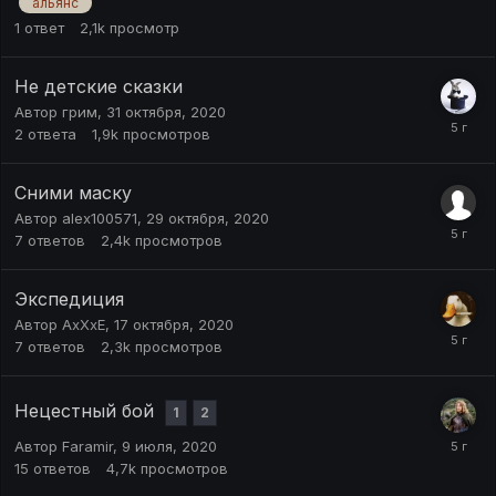
альянс
1
ответ
2,1k
просмотр
Не детские сказки
Автор
грим
,
31 октября, 2020
2
ответа
1,9k
просмотров
Сними маску
Автор
alex100571
,
29 октября, 2020
7
ответов
2,4k
просмотров
Экспедиция
Автор
АхХхЕ
,
17 октября, 2020
7
ответов
2,3k
просмотров
Нецестный бой
1
2
Автор
Faramir
,
9 июля, 2020
15
ответов
4,7k
просмотров