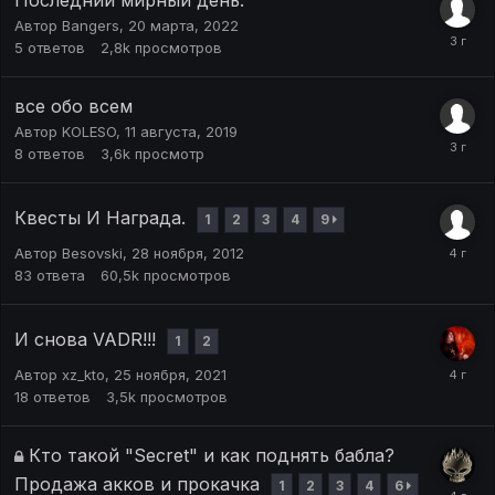
Последний мирный день.
Автор
Bangers
,
20 марта, 2022
5
ответов
2,8k
просмотров
все обо всем
Автор
KOLESO
,
11 августа, 2019
8
ответов
3,6k
просмотр
Квесты И Награда.
1
2
3
4
9
Автор
Besovski
,
28 ноября, 2012
83
ответа
60,5k
просмотров
И снова VADR!!!
1
2
Автор
xz_kto
,
25 ноября, 2021
18
ответов
3,5k
просмотров
Кто такой "Secret" и как поднять бабла?
Продажа акков и прокачка
1
2
3
4
6