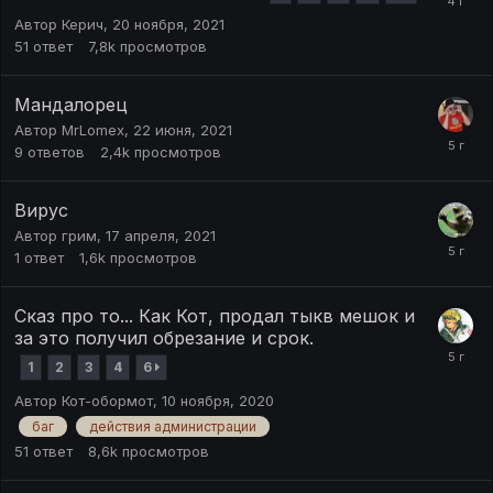
Автор
Керич
,
20 ноября, 2021
51
ответ
7,8k
просмотров
Мандалорец
Автор
MrLomex
,
22 июня, 2021
9
ответов
2,4k
просмотров
Вирус
Автор
грим
,
17 апреля, 2021
1
ответ
1,6k
просмотров
Сказ про то... Как Кот, продал тыкв мешок и
за это получил обрезание и срок.
1
2
3
4
6
Автор
Кот-обормот
,
10 ноября, 2020
баг
действия администрации
51
ответ
8,6k
просмотров