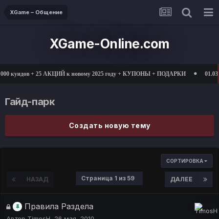
XGame – Общение
XGame-Online.com
00 куидов + 25 АКЦИЙ к новому 2025 году + КУПОНЫ + ПОДАРКИ
01.03.2
Гайд-парк
Создать новую тему
СОРТИРОВКА
Страница 1 из 59
НАЗАД
ДАЛЕЕ
Правила Раздела
Автор
TimosH
,
26 мая, 2010