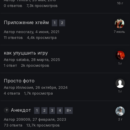
0
ответов
7,3k
просмотров
Приложение хгейм
1
2
Автор
neocrazy
,
4 июня, 2021
11
ответов
4,4k
просмотра
как улуцшить игру
Автор
sataba
,
28 марта, 2025
1
ответ
2k
просмотров
Просто фото
Автор
Иллюзия
,
26 октября, 2024
4
ответа
1,7k
просмотра
Анекдот
1
2
3
4
8
Автор
209009
,
27 февраля, 2023
73
ответа
13,7k
просмотров