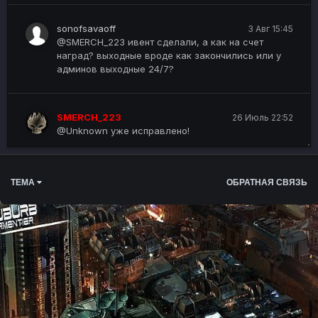
sonofsavaoff
3 Авг 15:45
@SMERCH_223 ивент сделали, а как на счет
наград? выходные вроде как закончились или у
админов выходные 24/7?
SMERCH_223
26 Июль 22:52
@Unknown уже исправлено!
Unknown
26 Июль 7:05
ТЕМА
ОБРАТНАЯ СВЯЗЬ
зал славы почините
Привет
20 Июль 14:17
@SMERCH_223 опер ночью ответил, там нельшой
баг (как я понимаю), если купить аккаунт и
указать почту, которая приваза к аккаунту, то
аккаунт останется на продаже, а куиды пропадут