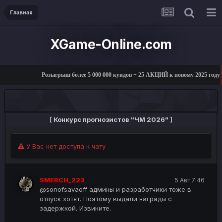
Главная
XGame-Online.com
Розыгрыш более 5 000 000 куидов + 25 АКЦИЙ к новому 2025 г
Чат
[
Конкурс прогнозистов "ЧМ 2026"
]
У Вас нет доступа к чату
SMERCH_223
5 Авг 7:46
@sonofsavaoff админы и разработчики тоже в
отпуск хотят. Поэтому выдали награды с
задержкой. Извините.