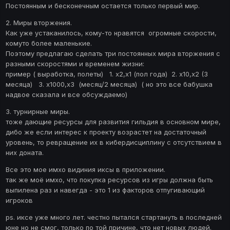
Постоянным и бесконечным остается только первый мир.
2. Миры вторжения.
Как уже устаканилось, кому-то нравятся огромные скорости,
комуто более маленькие.
Поэтому предлагаю сделать три постоянных мира вторжения с
разными скоростями и временем жизни:
пример ( выработка, полеты) 1. х2,х1 (пол года) 2. х10,х2 (3
месяца) 3. х1000,х3 (месяц/2 месяца) ( но это все бабушка
надвое сказала и все обсуждаемо)
3. турнирные миры.
тоже дающие ресурсы для развития гильдия в основном мире,
дибо же если интерес к проекту возрастет на достаточный
уровень, то ревращение их в кибердисциплину с отсутствием в
них доната.
Все это мое имхо видиния иксы в приложении.
так же моё имхо, что покупка ресурсов из игры должна быть
выпилена раз и навегда - это 1 из факторов отпугивающий
игроков
ps. иксе уже много лет. честно пытался стартануть в последней
юне но не смог, только по той причине, что нет новых людей.