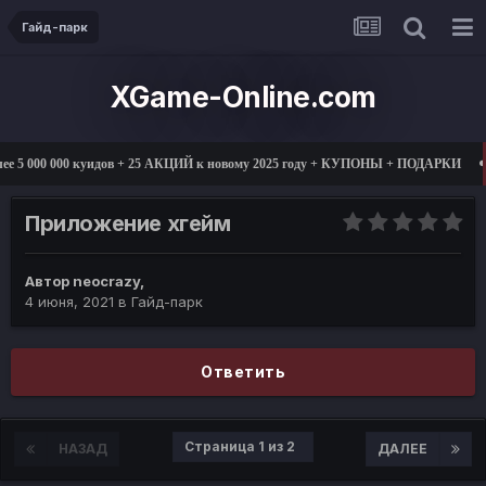
Гайд-парк
XGame-Online.com
 000 000 куидов + 25 АКЦИЙ к новому 2025 году + КУПОНЫ + ПОДАРКИ
0
Приложение хгейм
Автор
neocrazy
,
4 июня, 2021
в
Гайд-парк
Ответить
Страница 1 из 2
НАЗАД
ДАЛЕЕ