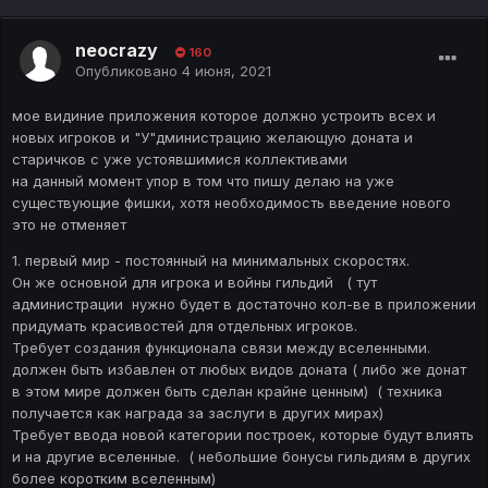
neocrazy
160
Опубликовано
4 июня, 2021
мое видиние приложения которое должно устроить всех и
новых игроков и "У"дминистрацию желающую доната и
старичков с уже устоявшимися коллективами
на данный момент упор в том что пишу делаю на уже
существующие фишки, хотя необходимость введение нового
это не отменяет
1. первый мир - постоянный на минимальных скоростях.
Он же основной для игрока и войны гильдий ( тут
администрации нужно будет в достаточно кол-ве в приложении
придумать красивостей для отдельных игроков.
Требует создания функционала связи между вселенными.
должен быть избавлен от любых видов доната ( либо же донат
в этом мире должен быть сделан крайне ценным) ( техника
получается как награда за заслуги в других мирах)
Требует ввода новой категории построек, которые будут влиять
и на другие вселенные. ( небольшие бонусы гильдиям в других
более коротким вселенным)