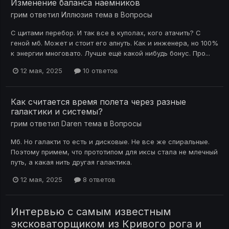
Изменение баланса наемников
грим
ответил
Иллюзия
тема в
Вопросы
С щитами перебор. И так все в куполах, кого атачить? С
геной мб. Может и стоит его апнуть. Как и инженера, но 100%
к энергии многовато. Лучше ещё какой нибудь бонус. Про...
12 мая, 2025
10 ответов
Как считается время полета через разные
галактики и системы?
грим
ответил
Daren
тема в
Вопросы
Мб. Но галакти то есть и дисковые. Не все же спиральные.
Поэтому примем, что прототипом для иксы стала не млечный
путь, а какая нить другая галактика.
12 мая, 2025
8 ответов
Интервью с самым известным
эксковаторщиком из Кривого рога и