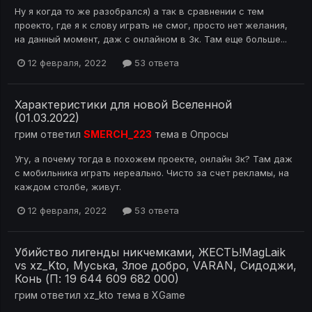
Ну я когда то же разобрался) а так в сравнении с тем
проекто, где я к слову играть не смог, просто нет желания,
на данный момент, даж с онлайном в 3к. Там еще больше...
12 февраля, 2022
53 ответа
Характеристики для новой Вселенной
(01.03.2022)
грим
ответил
SMERCH_223
тема в
Опросы
Угу, а почему тогда в похожем проекте, онлайн 3к? Там даж
с мобильника играть нереально. Чисто за счет рекламы, на
каждом столбе, живут.
12 февраля, 2022
53 ответа
Убийство лигенды никчемками, ЖЕСТЬ!MagLaik
vs xz_Kto, Муська, Злое добро, VARAN, Сидоджи,
Конь (П: 19 644 609 682 000)
грим
ответил
xz_kto
тема в
XGame