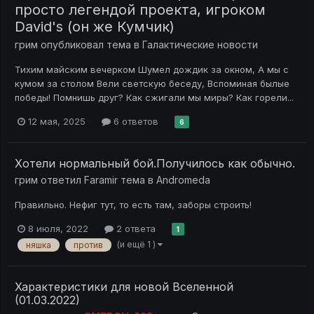
просто легендой проекта, игроком
David's (он же Кумчик)
грим
опубликовал тема в
Галактические новости
Тихим майским вечерком Шумел дождик за окном, А мы с
кумом за столом Вели светскую беседу, Вспоминая былые
победы! Помнишь друг? Как сжигали мы миры? Как горели...
12 мая, 2025
6 ответов
6
Хотели нормальный бой.Получилось как обычно.
грим
ответил
Faramir
тема в
Andromeda
Правильно. Нефиг тут, то есть там, заборы строить!
8 июля, 2022
2 ответа
1
(и ещё 1 )
няшка
против
Характеристики для новой Вселенной
(01.03.2022)