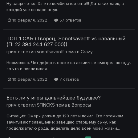
Ну ваще четко. Хз-кто комбинатор епта!!! Да таких лаек, в
каждой уне по паре штук.
10 февраля, 2022
57 ответов
ТОП 1 САБ (Творец, Sonofsavaoff vs навальный
(П: 23 394 244 627 000))
грим
ответил
sonofsavaoff
тема в
Crazy
Нормально. Чет дефер в солке на активы не смотрел походу,
за что и поплатился.
10 февраля, 2022
7 ответов
Есть ли у игры дальнейшее будущее?
грим
ответил
SFINCKS
тема в
Вопросы
Ситуация: Смерч дожил до 120 лет и почил. Его потомкам
зачитывают завещание: завещаю старшему сыну, как
продолжателю рода, доделать дело всей моей жизни...