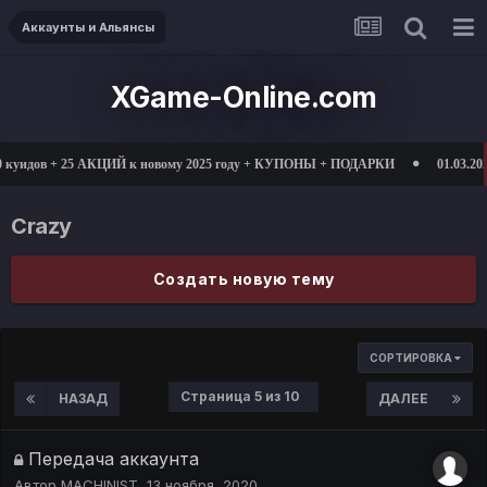
Аккаунты и Альянсы
XGame-Online.com
 куидов + 25 АКЦИЙ к новому 2025 году + КУПОНЫ + ПОДАРКИ
01.03.2025
Crazy
Создать новую тему
СОРТИРОВКА
Страница 5 из 10
НАЗАД
ДАЛЕЕ
Передача аккаунта
Автор
MACHINIST
,
13 ноября, 2020