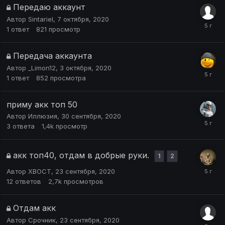
Передаю аккаунт
Автор
Sintariel
,
7 октября, 2020
1
ответ
821
просмотр
Передача аккаунта
Автор
_Limon12
,
3 октября, 2020
1
ответ
852
просмотра
приму акк топ 50
Автор
Иллюзия
,
30 сентября, 2020
3
ответа
1,4k
просмотр
акк топ40, отдам в добрые руки.
1
2
Автор
XBOCT
,
23 сентября, 2020
12
ответов
2,7k
просмотров
Отдам акк
Автор
Срочник
,
23 сентября, 2020