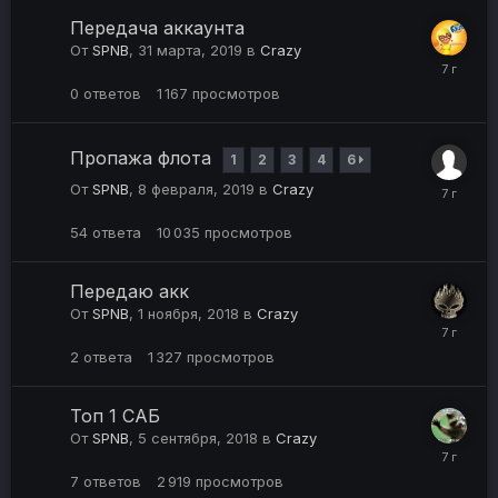
Передача аккаунта
От
SPNB
,
31 марта, 2019
в
Crazy
0
ответов
1 167
просмотров
Пропажа флота
1
2
3
4
6
От
SPNB
,
8 февраля, 2019
в
Crazy
54
ответа
10 035
просмотров
Передаю акк
От
SPNB
,
1 ноября, 2018
в
Crazy
2
ответа
1 327
просмотров
Топ 1 САБ
От
SPNB
,
5 сентября, 2018
в
Crazy
7
ответов
2 919
просмотров