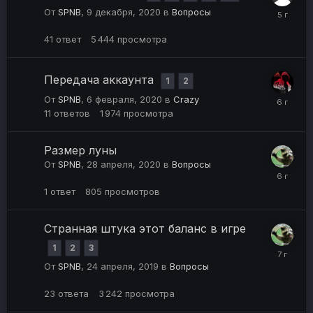
От
SPNB
,
9 декабря, 2020
в
Вопросы
41
ответ
5 444
просмотра
Передача аккаунта
1
2
От
SPNB
,
6 февраля, 2020
в
Crazy
11
ответов
1 974
просмотра
Размер луны
От
SPNB
,
28 апреля, 2020
в
Вопросы
1
ответ
805
просмотров
Странная штука этот баланс в игре
1
2
3
От
SPNB
,
24 апреля, 2019
в
Вопросы
23
ответа
3 242
просмотра