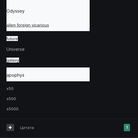
Odyssey
alien foreign vicarious
future
Universe
galaxy
apophys
x50
x500
x5000
Цитата
1