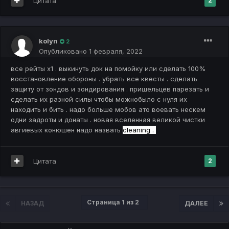
Цитата
2
kolyn
2
Опубликовано
1 февраля, 2022
все рейты х1 . выкинуть док на помойку или сделать 100%
восстановление обороны . убрать все квесты . сделать
защиту от зондов и зондирования . пришельцев парезать и
сделать их разной силы чтобы можнобыло с нуля их
находить и бить . надо больше мобов ато воевать нескем
одни задроты и донаты . новая вселенная великой чистки
авгиевых конюшен надо назвать
cleaning .
Цитата
2
Страница 1 из 2
НАЗАД
ДАЛЕЕ