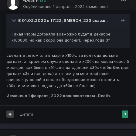
-Death-
31
Опубликовано
1 февраля, 2022
(изменено)
В 01.02.2022 в 17:22,
SMERCH_223
сказал:
Такая чтобы догоняла возможно будет в декабре
х100000, но как скоро она догонит, через года 3?
сделайте летом или в марте х100к, за пол года должна
догнать, а крайнем случае сделаете х200к на месяц через 5
месяцев, как было с х10к, когда сделали х30к чтобы быстрее
догнать х3к и все дела) а то там уня мертвая) одни
пришельцы онлайн) после объединение можно оставить
х30к, или может поднять до х50к не больше)
Изменено
1 февраля, 2022
пользователем -Death-
Цитата
1