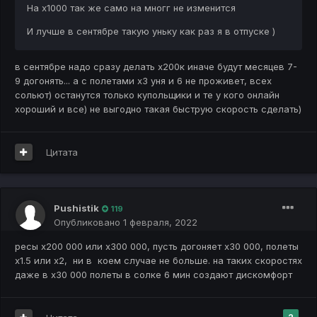
На х1000 так же само на многг не изменится
И лучше в сентябре такую уньку как раз я в отпуске )
в сентябре надо сразу делать х200к иначе будут месяцев 7-
9 догонять... а с полетами х3 уня и 6 не проживет, всех
сольют) останутся только купольщики и те у кого онлайн
хороший и все) не выгодно такая быструю скорость сделать)
Цитата
Pushistik
119
Опубликовано
1 февраля, 2022
ресы х200 000 или х300 000, пусть догоняет х30 000, полеты
х1.5 или х2, ни в коем случае не больше. на таких скоростях
даже в х30 000 полеты в солке 6 мин создают дискомфорт