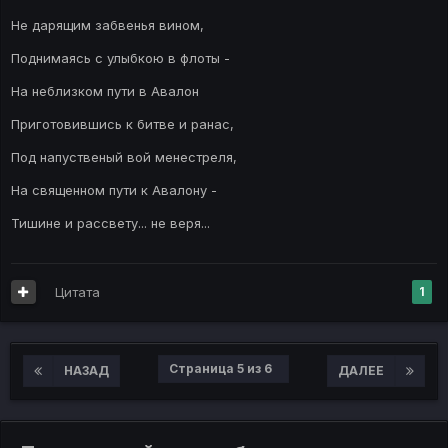
Не дарящим забвенья вином,
Поднимаясь с улыбкою в флоты -
На неблизком пути в Авалон
Приготовившись к битве и ранас,
Под напуственый вой менестреля,
На священном пути к Авалону -
Тишине и рассвету... не веря...
Цитата
1
Страница 5 из 6
НАЗАД
ДАЛЕЕ