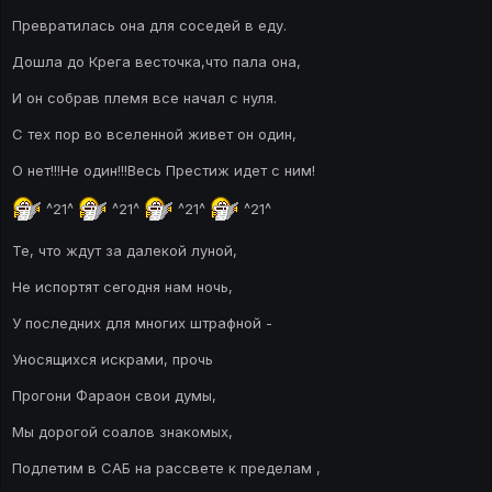
Превратилась она для соседей в еду.
Дошла до Крега весточка,что пала она,
И он собрав племя все начал с нуля.
С тех пор во вселенной живет он один,
О нет!!!Не один!!!Весь Престиж идет с ним!
^21^
^21^
^21^
^21^
Те, что ждут за далекой луной,
Не испортят сегодня нам ночь,
У последних для многих штрафной -
Уносящихся искрами, прочь
Прогони Фараон свои думы,
Мы дорогой соалов знакомых,
Подлетим в САБ на рассвете к пределам ,