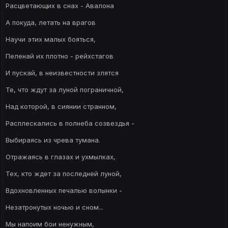
Расцветающих в снах - Авалона
А покуда, летать на врагов
Научи этих малых бояться,
Пеленай их плотно - рейхстагов
И пускай, в неизвестности злятся
Те, что ждут за луной пограничной,
Над которой, в сиянии странном,
Расплескались в полнеба созвездья -
Выбираясь из чрева тумана.
Отражаясь в глазах и ухмылках,
Тех, кто ждет за последней луной,
Вдохновленных печалью волынки -
Незатронутых ночью и сном...
Мы напоим бои ненужным,