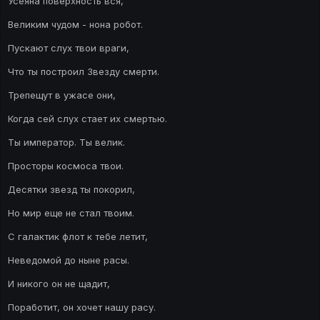
Усеяна поверхность вся,
Великим чудом - нона робот.
Пускают слух твои враги,
Что ты построил Звезду смерти.
Трепещут в ужасе они,
Когда сей слух стает их смертью.
Ты император. Ты велик.
Просторы космоса твои.
Десятки звезд ты покорил,
Но мир еще не стал твоим.
С галактик флот к тебе летит,
Неведомой до ныне расы.
И никого он не щадит,
Поработит, он хочет нашу расу.