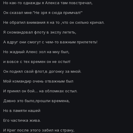
Но как-то однажды я Алекса там повстречал,
Он сказал мне:"Не зря я сюда примчал!"
Не обратил внимания я на то ,что он сильно кричал.
Я скомандовал флоту в экспу лететь,
А вдруг они смогут с чем-то важным прилететь!
Но жадный Алекс зол на мну был,
и вовсе с тех времен он не остыл!
Он поднял свой флот,в догонку за мной.
Мой командир очень отважным был
И принял он бой.... на обломках остыл.
Давно это было,прошли времена,
Но в памяти нашей
Его частичка жива.
И Крег после этого забил на страну,