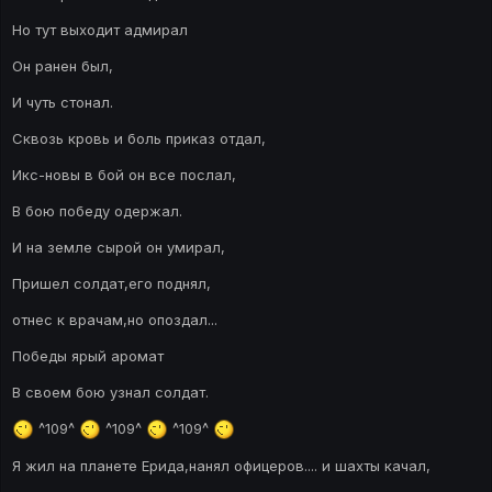
Но тут выходит адмирал
Он ранен был,
И чуть стонал.
Сквозь кровь и боль приказ отдал,
Икс-новы в бой он все послал,
В бою победу одержал.
И на земле сырой он умирал,
Пришел солдат,его поднял,
отнес к врачам,но опоздал...
Победы ярый аромат
В своем бою узнал солдат.
^109^
^109^
^109^
Я жил на планете Ерида,нанял офицеров.... и шахты качал,