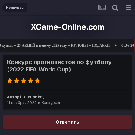
Конкурсы
XGame-Online.com
 куидов + 25 АКЦИЙ к новому 2025 году + КУПОНЫ + ПОДАРКИ
01.03.2025
Конкурс прогнозистов по футболу
(2022 FIFA World Cup)
Автор
iLLusionist
,
11 ноября, 2022
в
Конкурсы
Ответить