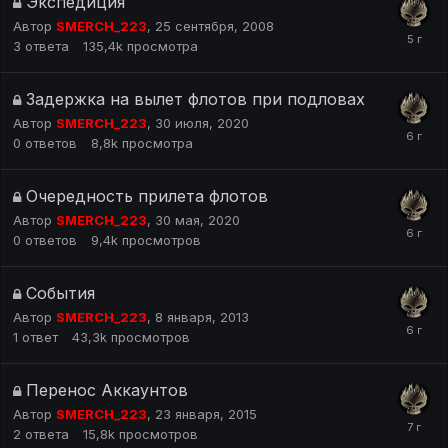
Экспедиция
Автор
SMERCH_223
,
25 сентября, 2008
3
ответа
135,4k
просмотра
Задержка на вылет флотов при подловах
Автор
SMERCH_223
,
30 июля, 2020
0
ответов
8,8k
просмотра
Очередность прилета флотов
Автор
SMERCH_223
,
30 мая, 2020
0
ответов
9,4k
просмотров
События
Автор
SMERCH_223
,
8 января, 2013
1
ответ
43,3k
просмотров
Перенос Аккаунтов
Автор
SMERCH_223
,
23 января, 2015
2
ответа
15,8k
просмотров