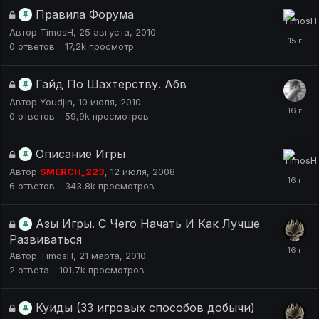
Правила Форума
Автор
TimosH
,
25 августа, 2010
0
ответов
17,2k
просмотр
Гайд По Шахтерству. Абв
Автор
Youdjin
,
10 июля, 2010
0
ответов
59,9k
просмотров
Описание Игры
Автор
SMERCH_223
,
12 июля, 2008
6
ответов
343,8k
просмотров
Азы Игры. С Чего Начать И Как Лучше
Развиваться
Автор
TimosH
,
21 марта, 2010
2
ответа
101,7k
просмотров
Куиды (33 игровых способов добычи)