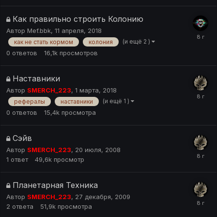
Как правильно строить Колонию
Автор
Mef.bbk
,
11 апреля, 2018
(и ещё 2 )
как не стать кормом
колония
0
ответов
16,1k
просмотров
Наставники
Автор
SMERCH_223
,
1 марта, 2018
(и ещё 1 )
рефералы
наставники
0
ответов
15,4k
просмотра
Сэйв
Автор
SMERCH_223
,
20 июля, 2008
1
ответ
49,6k
просмотр
Планетарная Техника
Автор
SMERCH_223
,
27 декабря, 2009
2
ответа
51,9k
просмотра