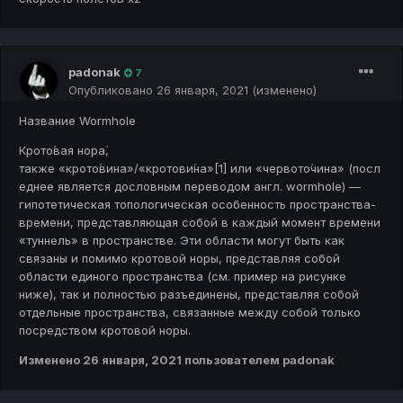
padonak
7
Опубликовано
26 января, 2021
(изменено)
Название Wormhole
Крото́вая нора́,
также «крото́вина»/«кротови́на»[1] или «червото́чина» (посл
еднее является дословным переводом англ. wormhole) —
гипотетическая топологическая особенность пространства-
времени, представляющая собой в каждый момент времени
«туннель» в пространстве. Эти области могут быть как
связаны и помимо кротовой норы, представляя собой
области единого пространства (см. пример на рисунке
ниже), так и полностью разъединены, представляя собой
отдельные пространства, связанные между собой только
посредством кротовой норы.
Изменено
26 января, 2021
пользователем padonak