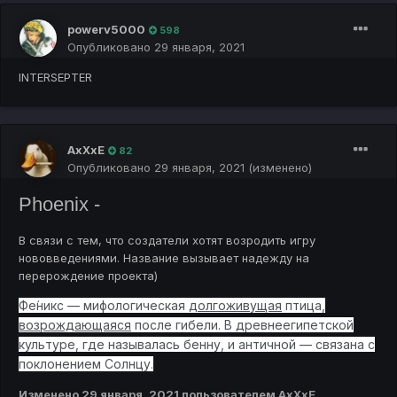
powerv5000
598
Опубликовано
29 января, 2021
INTERSEPTER
АхХхЕ
82
Опубликовано
29 января, 2021
(изменено)
Phoenix -
В связи с тем, что создатели хотят возродить игру
нововведениями. Название вызывает надежду на
перерождение проекта)
Фе́никс — мифологическая
долгоживущая
птица,
возрождающаяся
после гибели. В древнеегипетской
культуре, где называлась бенну, и античной — связана с
поклонением Солнцу.
Изменено
29 января, 2021
пользователем АхХхЕ