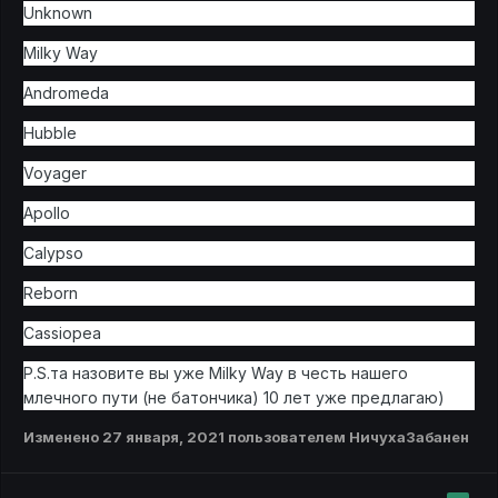
Unknown
Milky Way
Andromeda
Hubble
Voyager
Apollo
Calypso
Reborn
Cassiopea
P.S.та назовите вы уже Milky Way в честь нашего
млечного пути (не батончика) 10 лет уже предлагаю)
Изменено
27 января, 2021
пользователем НичухаЗабанен