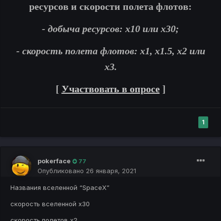
ресурсов и скорости полета флотов:
- добыча ресурсов: х10 или х30;
- скорость полета флотов: х1, x1.5, х2 или
х3.
[
Участвовать в опросе
]
1
pokerface
77
Опубликовано
26 января, 2021
Названия вселенной “SpaceX”
скорость вселенной х30
скорость полетов х2