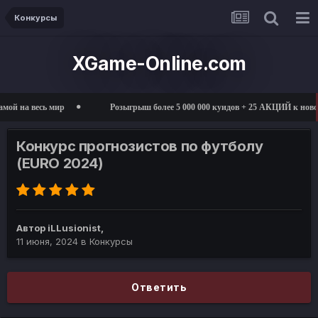
Конкурсы
XGame-Online.com
 на весь мир
Розыгрыш более 5 000 000 куидов + 25 АКЦИЙ к новом
Конкурс прогнозистов по футболу
(EURO 2024)
Автор
iLLusionist
,
11 июня, 2024
в
Конкурсы
Ответить