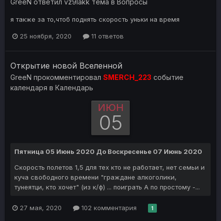
GreeN
ответил
vz9lakk
тема в
Вопросы
я также за то,чтоб поднять скорость уньки на время
25 ноября, 2020
11 ответов
Открытие новой Вселенной
GreeN
прокомментировал
SMERCH_223
событие
календаря в
Календарь
ИЮН
05
Пятница 05 Июнь 2020
До
Воскресенье 07 Июнь 2020
Скорость полетов 1,5 для тех кто не работает, нет семьи и
куча свободного времени "граждане алкоголики,
тунеятци, кто хочет" (из к/ф) ... поиграть А по простому -...
27 мая, 2020
102 комментария
1