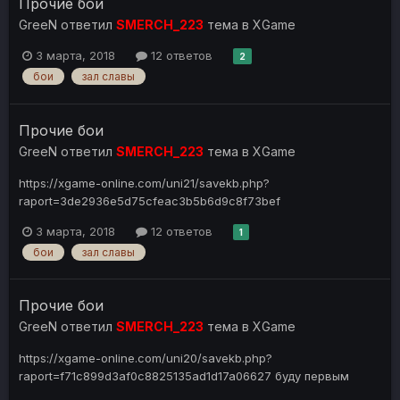
Прочие бои
GreeN
ответил
SMERCH_223
тема в
XGame
3 марта, 2018
12 ответов
2
бои
зал славы
Прочие бои
GreeN
ответил
SMERCH_223
тема в
XGame
https://xgame-online.com/uni21/savekb.php?
raport=3de2936e5d75cfeac3b5b6d9c8f73bef
3 марта, 2018
12 ответов
1
бои
зал славы
Прочие бои
GreeN
ответил
SMERCH_223
тема в
XGame
https://xgame-online.com/uni20/savekb.php?
raport=f71c899d3af0c8825135ad1d17a06627 буду первым