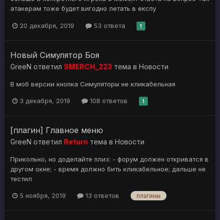
атакерам тоже будет вигодно летать в експу
20 декабря, 2019
53 ответа
1
Новый Симулятор Боя
GreeN
ответил
SMERCH_223
тема в
Новости
В моб версии кнопка Симуляторы не кликабельная
3 декабря, 2019
108 ответов
1
[плагин] Главное меню
GreeN
ответил
Return
тема в
Новости
Прикольно, но доделайте плиз: - форум должен откриватся в
другом окне; - время должно бить кликабельное; дальше не
тестил
5 ноября, 2019
13 ответов
плагины