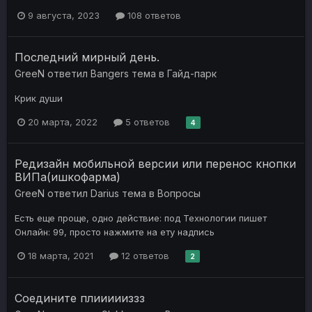
9 августа, 2023
108 ответов
Последний мирный день.
GreeN
ответил
Bangers
тема в
Гайд-парк
Крик души
20 марта, 2022
5 ответов
4
Редизайн мобильной версии или перенос кнопки
ВИПа(ишкофарма)
GreeN
ответил
Darius
тема в
Вопросы
Есть еще проще, одно действие: под Технологии пишет
Онлайн: 99, просто нажмите на ету надпись
18 марта, 2021
12 ответов
2
Соедините плиииииззз