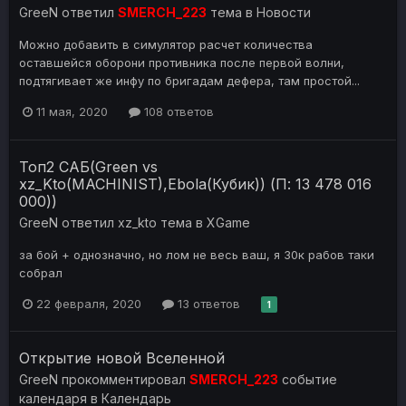
GreeN
ответил
SMERCH_223
тема в
Новости
Можно добавить в симулятор расчет количества
оставшейся оборони противника после первой волни,
подтягивает же инфу по бригадам дефера, там простой...
11 мая, 2020
108 ответов
Топ2 САБ(Green vs
xz_Kto(MACHINIST),Ebola(Кубик)) (П: 13 478 016
000))
GreeN
ответил
xz_kto
тема в
XGame
за бой + однозначно, но лом не весь ваш, я 30к рабов таки
собрал
22 февраля, 2020
13 ответов
1
Открытие новой Вселенной
GreeN
прокомментировал
SMERCH_223
событие
календаря в
Календарь