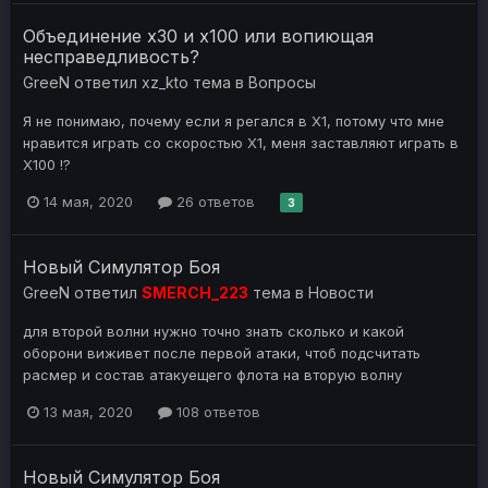
Объединение х30 и х100 или вопиющая
несправедливость?
GreeN
ответил
xz_kto
тема в
Вопросы
Я не понимаю, почему если я регался в Х1, потому что мне
нравится играть со скоростью Х1, меня заставляют играть в
Х100 !?
14 мая, 2020
26 ответов
3
Новый Симулятор Боя
GreeN
ответил
SMERCH_223
тема в
Новости
для второй волни нужно точно знать сколько и какой
оборони виживет после первой атаки, чтоб подсчитать
расмер и состав атакуещего флота на вторую волну
13 мая, 2020
108 ответов
Новый Симулятор Боя