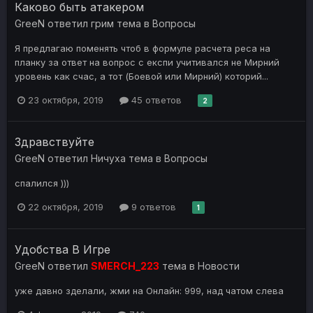
Каково быть атакером
GreeN
ответил
грим
тема в
Вопросы
Я предлагаю поменять чтоб в формуле расчета реса на
планку за ответ на вопрос с експи учитивался не Мирний
уровень как счас, а тот (Боевой или Мирний) которий...
23 октября, 2019
45 ответов
2
Здравствуйте
GreeN
ответил
Ничуха
тема в
Вопросы
спалился )))
22 октября, 2019
9 ответов
1
Удобства В Игре
GreeN
ответил
SMERCH_223
тема в
Новости
уже давно зделали, жми на Онлайн: 999, над чатом слева