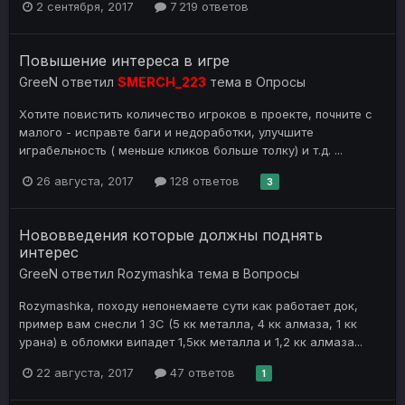
2 сентября, 2017
7 219 ответов
Повышение интереса в игре
GreeN
ответил
SMERCH_223
тема в
Опросы
Хотите повистить количество игроков в проекте, почните с
малого - исправте баги и недоработки, улучшите
играбельность ( меньше кликов больше толку) и т.д. ...
26 августа, 2017
128 ответов
3
Нововведения которые должны поднять
интерес
GreeN
ответил
Rozymashka
тема в
Вопросы
Rozymashka, походу непонемаете сути как работает док,
пример вам снесли 1 ЗС (5 кк металла, 4 кк алмаза, 1 кк
урана) в обломки випадет 1,5кк металла и 1,2 кк алмаза...
22 августа, 2017
47 ответов
1