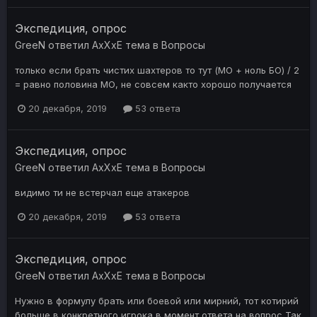
Экспедиция, опрос
GreeN
ответил
AxXxE
тема в
Вопросы
только если брать чистих шахтеров то тут (МО + ноль БО) / 2
= равно половина МО, не совсем както хорошо получается
20 декабря, 2019
53 ответа
Экспедиция, опрос
GreeN
ответил
AxXxE
тема в
Вопросы
видимо ти не встерчал еще атакеров
20 декабря, 2019
53 ответа
Экспедиция, опрос
GreeN
ответил
AxXxE
тема в
Вопросы
Нужно в формулу брать или боевой или мирний, тот котирий
больше в конкретного игрока в момент ответа на вопрос Так