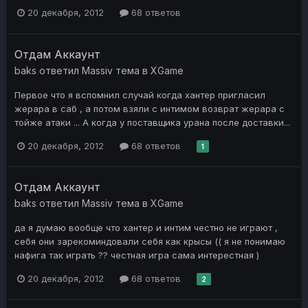
20 декабря, 2012
68 ответов
Отдам Аккаунт
baks
ответил
Massiv
тема в
XGame
Первое что я вспомнил случай когда хантер пригласил
жерара в саб , а потом взяли с интимом возврат жерара с
тойже атаки ... А когда у поставщика урана после доставки...
20 декабря, 2012
68 ответов
1
Отдам Аккаунт
baks
ответил
Massiv
тема в
XGame
да я думаю вообще что хантер и интим честно не играют ,
себя они зарекоминдовали себя как крысы (( я не понимаю
нафига так играть ?? честная игра сама интерестная )
20 декабря, 2012
68 ответов
2