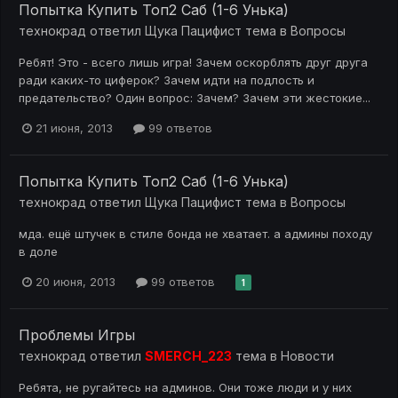
Попытка Купить Топ2 Саб (1-6 Унька)
технокрад
ответил
Щука Пацифист
тема в
Вопросы
Ребят! Это - всего лишь игра! Зачем оскорблять друг друга
ради каких-то циферок? Зачем идти на подлость и
предательство? Один вопрос: Зачем? Зачем эти жестокие...
21 июня, 2013
99 ответов
Попытка Купить Топ2 Саб (1-6 Унька)
технокрад
ответил
Щука Пацифист
тема в
Вопросы
мда. ещё штучек в стиле бонда не хватает. а админы походу
в доле
20 июня, 2013
99 ответов
1
Проблемы Игры
технокрад
ответил
SMERCH_223
тема в
Новости
Ребята, не ругайтесь на админов. Они тоже люди и у них