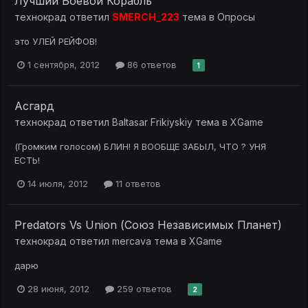
Лучший Боевой Корабль
технокрад
ответил
SMERCH_223
тема в
Опросы
это УЛЕЙ РЕЙФОВ!
1 сентября, 2012
86 ответов
1
Асгард
технокрад
ответил
Baltasar Frikiyskiy
тема в
XGame
(Громким голосом) БЛИН! Я ВООБЩЕ ЗАБЫЛ, ЧТО ? УНЯ
ЕСТЬ!
14 июля, 2012
11 ответов
Predators Vs Union (Союз Независимых Планет)
технокрад
ответил
mercava
тема в
XGame
дарю
28 июня, 2012
259 ответов
2