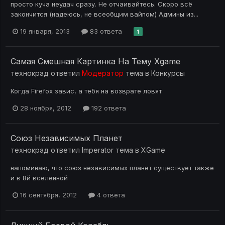
просто куча неудач сразу. Не отчаивайтесь. Скоро всё
закончится (надеюсь, не всеобщим вайпом) Админы из...
19 января, 2013
83 ответа
1
Cамая Смешная Картинка На Тему Xgame
технокрад
ответил
Модератор
тема в
Конкурсы
Когда Firefox завис, а тебя на возврате ловят
28 ноября, 2012
192 ответа
Союз Независимых Планет
технокрад
ответил
Imрerator
тема в
XGame
напоминаю, что союз независимых планет существует также
и в 8й вселенной
16 сентября, 2012
4 ответа