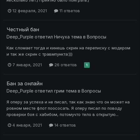
несколько лет:) Приятно было поиграть:)
12 февраля, 2021
11 ответов
Честный бан
Deep_Purple
ответил
Ничуха
тема в
Вопросы
Как сломает тогда и кинешь скрин на переписку с модером
и так же скрин с травмпункта:)))
7 января, 2021
26 ответов
1
Бан за онлайн
Deep_Purple
ответил
грим
тема в
Вопросы
Я оперу за успеха и не писал, так как знаю что он может на
ровном месте флот поососать. Я оперу писал по поводу
проверки боя с хабибом, потомучто тело в открытую...
4 января, 2021
14 ответов