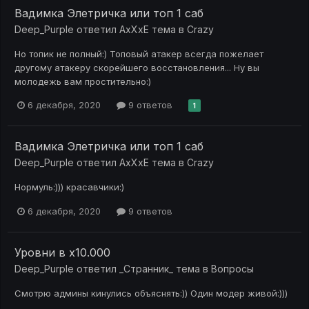
Вадимка Элетричка или топ 1 саб
Deep_Purple
ответил
АхХхЕ
тема в
Crazy
Но топик не полный:) Топовый атакер всегда пожелает
другому атакеру скорейшего восстановления... Ну вы
молодежь вам простительно:)
6 декабря, 2020
9 ответов
1
Вадимка Элетричка или топ 1 саб
Deep_Purple
ответил
АхХхЕ
тема в
Crazy
Нормуль:))) красавчики:)
6 декабря, 2020
9 ответов
Уровни в х10.000
Deep_Purple
ответил
_Странник_
тема в
Вопросы
Смотрю админы кинулись объяснять:)) Один модер живой:)))