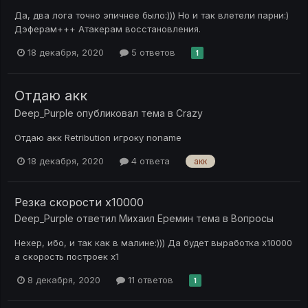
Да, два лога точно эпичнее было:))) Но и так влетели парни:)
Дэферам+++ Атакерам восстановления.
18 декабря, 2020
5 ответов
1
Отдаю акк
Deep_Purple
опубликовал тема в
Crazy
Отдаю акк Retribution игроку noname
18 декабря, 2020
4 ответа
акк
Резка скорости х10000
Deep_Purple
ответил
Михаил Еремин
тема в
Вопросы
Нехер, ибо, и так как в малине:))) Да будет выработка х10000
а скорость построек х1
8 декабря, 2020
11 ответов
1