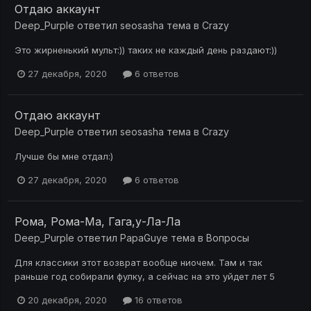
Отдаю аккаунт
Deep_Purple
ответил
seosasha
тема в
Crazy
Это жирненький мульт:)) таких не каждый день раздают:))
27 декабря, 2020
6 ответов
Отдаю аккаунт
Deep_Purple
ответил
seosasha
тема в
Crazy
Лучше бы мне отдал:)
27 декабря, 2020
6 ответов
Рома, Рома-Ма, Гага,у-Ла-Ла
Deep_Purple
ответил
PapaGuye
тема в
Вопросы
Для классики этот возврат вообще ниочем. Там и так
раньше год собирали фулку, а сейчас на это уйдет лет 5
20 декабря, 2020
16 ответов