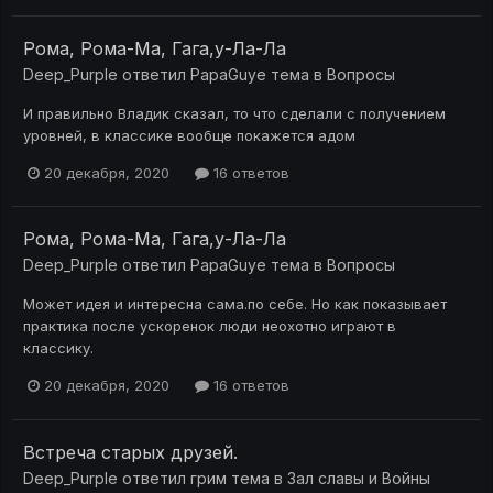
Рома, Рома-Ма, Гага,у-Ла-Ла
Deep_Purple
ответил
PapaGuye
тема в
Вопросы
И правильно Владик сказал, то что сделали с получением
уровней, в классике вообще покажется адом
20 декабря, 2020
16 ответов
Рома, Рома-Ма, Гага,у-Ла-Ла
Deep_Purple
ответил
PapaGuye
тема в
Вопросы
Может идея и интересна сама.по себе. Но как показывает
практика после ускоренок люди неохотно играют в
классику.
20 декабря, 2020
16 ответов
Встреча старых друзей.
Deep_Purple
ответил
грим
тема в
Зал славы и Войны