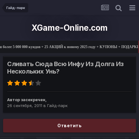
Гайд-парк
XGame-Online.com
5 000 000 куидов + 25 АКЦИЙ к новому 2025 году + КУПОНЫ + ПОДАРКИ
0
Сливать Сюда Всю Инфу Из Долга Из
Нескольких Унь?
Автор
засекречен
,
26 сентября, 2011
в
Гайд-парк
Ответить