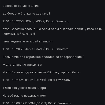
разбейте об меня шпик.
до боевого 3 очка не хватило!!!
15.10 - 13:21:56 LION [5:435:9] DOLG Ответить
ставь флот на главке-ща всем алом вылетим-ребят-у кого есть
нормальный флот в 5
гале)недалече от моей главки=)
15.10 - 13:20:23 Jenia [2:43:7] DOLG Ответить
Всем есче раз огромное спасибо за поздравление :)
Желательно не флудить :)
И хто б мне подарок в честь ДР(луну зделал бы :) )
15.10 - 13:11:52 DOOM [5:171:9] DOLG Ответить
+Денюха у него была вчера
Но всё равно поздравляю)))
15.10 - 13:09:09 DOOM [5:171:9] DOLG Ответить