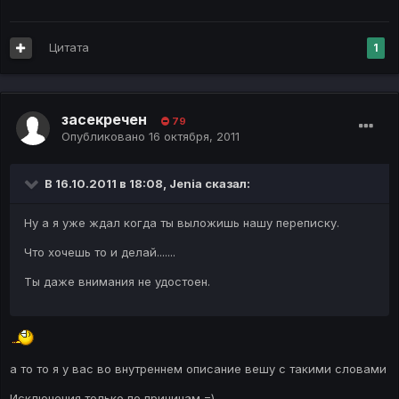
Цитата
1
засекречен
79
Опубликовано
16 октября, 2011
В 16.10.2011 в 18:08, Jenia сказал:
Ну а я уже ждал когда ты выложишь нашу переписку.
Что хочешь то и делай.......
Ты даже внимания не удостоен.
а то то я у вас во внутреннем описание вешу с такими словами
Исключения только по причинам =)