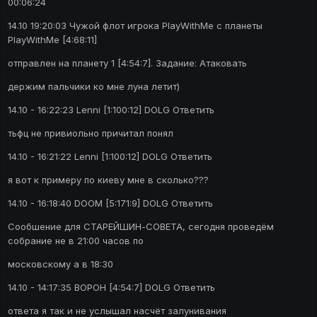
00:06:24
14.10 19:20:03 Чужой флот игрока PlayWithMe с планеты
PlayWithMe [4:68:11]
отправлен на планету 1 [4:54:7]. Задание: Атаковать
держим пальчики ко мне луна летит)
14.10 - 16:22:23 Lenni [1:100:12] DOLG Ответить
тьфц не привиольно причитал понял
14.10 - 16:21:22 Lenni [1:100:12] DOLG Ответить
я вот к примеру по киеву мне в сколько???
14.10 - 16:18:40 DOOM [5:171:9] DOLG Ответить
Сообшение для СТАРЕЙШИН-СОВЕТА, сегодня проведём
собрание не в 21:00 часов по
московскому а в 18:30
14.10 - 14:17:35 BOPOH [4:54:7] DOLG Ответить
ответа я так и не услышал насчёт залунивания