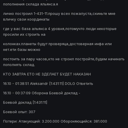
пополнения склада яльянса.я
лично построил 1-431-11.прошу всех пожалуста,скиньте мне
вличку свои координаты
где у вас база альянса 4 уровня,потомучто люди некоторые
просили их строить на
колонках.планеты будут проверяца,достоверная инфа или
нет.ети базы можно
постоить за пару часов,кто не строил постройте,будем начинать
пополнять склад.
КТО ЗАВТРА ЕТО НЕ ЗДЕЛАЕТ БУДЕТ НАКАЗАН
16.10 - 01:38:51 Aleksandr [1:431:11] DOLG Ответить
16.10 - 00:37:09 Оборона Боевой доклад -
Боевой доклад [1:431:11]
Боевой опыт: 307
Потери: Атакующий: 3.200.000 Обороняющийся: 381.000