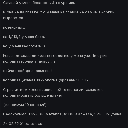
Слушай у меня база есть 3-го уровня...
И она не на главке: т.к. у меня на главке не самый высокий
выроботок
потенциал...
на 1,213,4 у меня база...
но у меня геологиии 0...
Когда вы сказали делать геологию у меня уже 1и сутки
колонизаторная апалась... а
сейчас есй до апанья ещё:
Колонизационная технология (уровень 11 -> 12)
С развитием колонизационной технологии возможно
колонизировать больше планет
(максимум 10 колоний).
Необходимо: 1.622.016 металла, 811.008 алмаза, 1.216.512 урана
2д 02:22:01 осталось