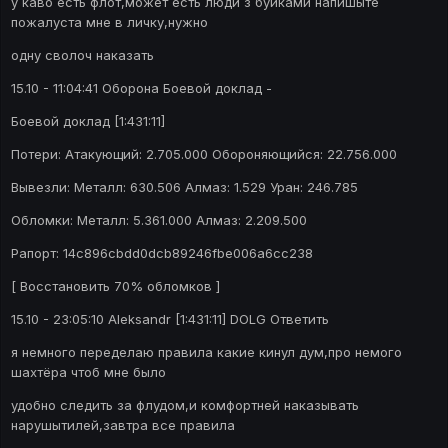
у каво есть флот,может есть люди з буйками напишыте
пожалуста мне в личку,нужно
одну сволоч наказать
15.10 - 11:04:41 Оборона Боевой доклад -
Боевой доклад [1:431:11]
Потери: Атакующий: 2.705.000 Обороняющийся: 22.756.000
Вывезли: Металл: 630.506 Алмаз: 1.529 Уран: 246.785
Обломки: Металл: 5.361.000 Алмаз: 2.209.500
Рапорт: 14c896cbdd0dcb89246fbe006a6cc238
[ Восстановить 70% обломков ]
15.10 - 23:05:10 Aleksandr [1:431:11] DOLG Ответить
я немного переделаю правила какие кинул дум,про немого
шахтёра чтоб мне было
удобно следить за флудом,и комфортней наказывать
нарушытилей,завтра все правила