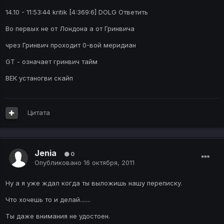
14.10 - 11:53:44 kritik [4:369:6] DOLG Ответить
Во первых не от Лондона а от Гринвича
чрез Гринвич проходит 0-вой меридиан
GT - означает гринвич тайм
ВЕК устаногви скайп
Цитата
Jenia
0
Опубликовано
16 октября, 2011
Ну а я уже ждал когда ты выложишь нашу переписку.
Что хочешь то и делай.......
Ты даже внимания не удостоен.