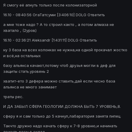
Я смогу её апнуть только после колонизаторной
16.10 - 08:40:56 ОгаТатсуми [3:406:10] DOLG Ответить
а мне тоже надо ? А то строил както , а потом алмаза не
хватало , (2уров)
16.10 - 02:36:21 Aleksandr [1:431:11] DOLG Ответить
ну 3 база на всех колонках не нужна,на одной прокачал жостко
и всё,на остальных
базу альянса качают,потому чтоб друзья могли в деф для
защиты стать.уровень 2
хватит-ето 3 дефера можно ставить,дай если чесно база
альянса не много занимает
траты рес.
И ДА ЗАБЫЛ СФЕРА ГЕОЛОГИИ ДОЛЖНА БЫТЬ 7 УРОВЕНЬ,8.
сферу я и сам только до 5 качнул,лабаратория занята пипец.
Такчто дружно надо качать сферу к 7-8 уровню,и начинать
ложыть ресы в склад