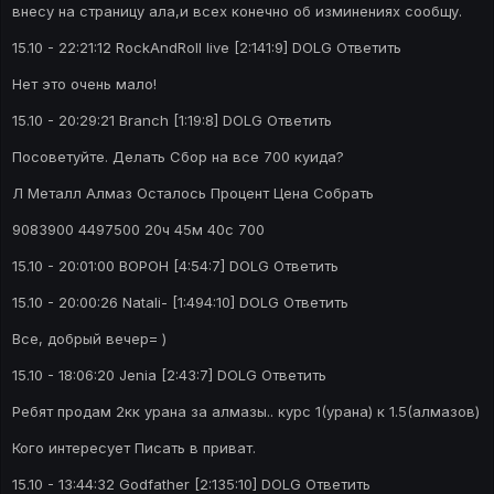
внесу на страницу ала,и всех конечно об изминениях сообщу.
15.10 - 22:21:12 RockAndRoll live [2:141:9] DOLG Ответить
Нет это очень мало!
15.10 - 20:29:21 Branch [1:19:8] DOLG Ответить
Посоветуйте. Делать Сбор на все 700 куида?
Л Металл Алмаз Осталось Процент Цена Собрать
9083900 4497500 20ч 45м 40c 700
15.10 - 20:01:00 BOPOH [4:54:7] DOLG Ответить
15.10 - 20:00:26 Natali- [1:494:10] DOLG Ответить
Все, добрый вечер= )
15.10 - 18:06:20 Jenia [2:43:7] DOLG Ответить
Ребят продам 2кк урана за алмазы.. курс 1(урана) к 1.5(алмазов)
Кого интересует Писать в приват.
15.10 - 13:44:32 Godfather [2:135:10] DOLG Ответить