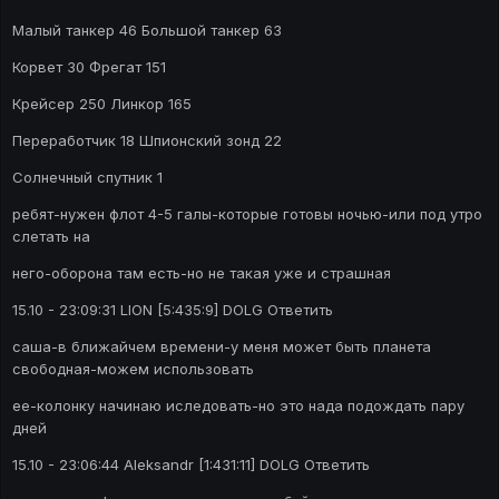
Малый танкер 46 Большой танкер 63
Корвет 30 Фрегат 151
Крейсер 250 Линкор 165
Переработчик 18 Шпионский зонд 22
Солнечный спутник 1
ребят-нужен флот 4-5 галы-которые готовы ночью-или под утро
слетать на
него-оборона там есть-но не такая уже и страшная
15.10 - 23:09:31 LION [5:435:9] DOLG Ответить
саша-в ближайчем времени-у меня может быть планета
свободная-можем использовать
ее-колонку начинаю иследовать-но это нада подождать пару
дней
15.10 - 23:06:44 Aleksandr [1:431:11] DOLG Ответить