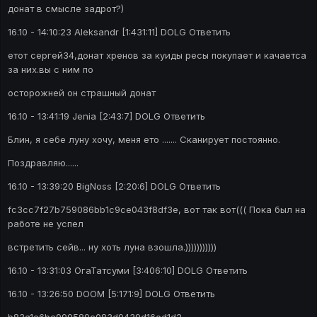
донат в смысле задрот?)
16.10 - 14:10:23 Aleksandr [1:431:11] DOLG Ответить
етот сергей34,донат хренов за куиды ресы покупает и качаетса
за них.вы с ним по
осторожней он страшный донат
16.10 - 13:41:19 Jenia [2:43:7] DOLG Ответить
Блин, я себе луну хочу, меня ето ....... Сканирует постоянно.
Поздравляю......
16.10 - 13:39:20 BigNoss [2:20:6] DOLG Ответить
fc3cc7f27b759086bb1c9ce043f8df3e, вот так вот((( Пока был на
работе не успел
встретить сейв... ну хоть луна взошла.)))))))))))
16.10 - 13:31:03 ОгаТатсуми [3:406:10] DOLG Ответить
16.10 - 13:26:50 DOOM [5:171:9] DOLG Ответить