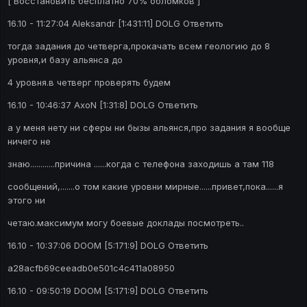
[ Восстановить бесплатно 70% обломков ]
16.10 - 11:27:04 Aleksandr [1:431:11] DOLG Ответить
тогда задания до четверга,прокачать всем геологию до 8
уровня,и базу альянса до
4 уровня.в четверг проверять будем
16.10 - 10:46:37 AxoN [1:31:8] DOLG Ответить
а у меня нету ни сферы ни бызы альянся,про задания я вообще
ничего не
знаю............причина ......когда с телефона заходишь а там 118
сообщений,.......о том какие уровни мирные......привет,пока......я
этого ни
четаю.максимум могу боевые доклады посмотреть..
16.10 - 10:37:06 DOOM [5:171:9] DOLG Ответить
a28acfb69ceeadb0e501c4c411a08950
16.10 - 09:50:19 DOOM [5:171:9] DOLG Ответить