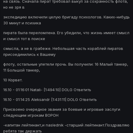
на связь. Сначала пират требовал выкуп за сохранность флота,
но не зря в
экспедицию включили целую бригаду психологов. Каких-нибудь
30 минут и психика
пирата была переломлена. Его убедили, что жизнь имеет смысл
и смысл тот в поиске
смысла, а не в грабеже. Небольшая часть кораблей пиратов
присоединились к Вашему
флоту, остальные улетели прочь. Вы получили: 16 Малый танкер,
11 Большой танкер,
10 Корвет.
16.10 - 01:16:01 Natali- [1:494:10] DOLG Ответить
16.10 - 01:14:25 Aleksandr [1:431:11] DOLG Ответить
Присвоено очередное звания за боевые и игровые заслуги
следующим игрокам ВОРОН
-капитан лейтинант,и naslednik -старший лейтинант.Поздравляю
ребята так держать