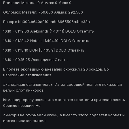
Вывезли: Металл: 0 Алмаз: 0 Уран: 0
Обломки: Металл: 759.600 Алмаз: 292.500
Рапорт: bb30f4b640a910ca6d6965506a4ee33a
16.10 - 01:19:03 Aleksandr [1:431:11] DOLG Ответить
16.10 - 01:18:42 Natali- [1:494:10] DOLG Ответить
16.10 - 01:18:10 LION [5:435:9] DOLG Ответить
16.10 - 00:15:25 Экспедиция Отчёт -
В полете экспедицию внезапно окружили 20 зондов. Во
избежание столкновения
экспедиция остановилась. Из-за соседней планеты показался
целый флот линкоров.
Командир сразу понял, что это атака пиратов и приказал занять
боевые позиции. Но
линкоры не открывали огонь, а вместо этого подлетел корвет и
вожак пиратов вышел