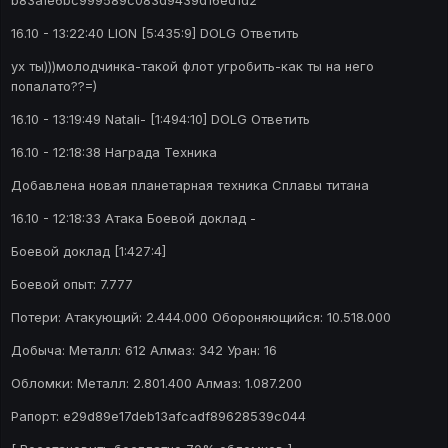
b83a1e6bc999589c083d9439d16ed1d2
16.10 - 13:22:40 LION [5:435:9] DOLG Ответить
ух ты)))молодчинка-такой флот угробить-как ты на него
попалато??=)
16.10 - 13:19:49 Natali- [1:494:10] DOLG Ответить
16.10 - 12:18:38 Награда Техника
Добавлена новая планетарная техника Сплавы титана
16.10 - 12:18:33 Атака Боевой доклад -
Боевой доклад [1:427:4]
Боевой опыт: 7.777
Потери: Атакующий: 2.444.000 Обороняющийся: 10.518.000
Добыча: Металл: 612 Алмаз: 342 Уран: 16
Обломки: Металл: 2.801.400 Алмаз: 1.087.200
Рапорт: e29d89e17deb13afcadf89628539c044