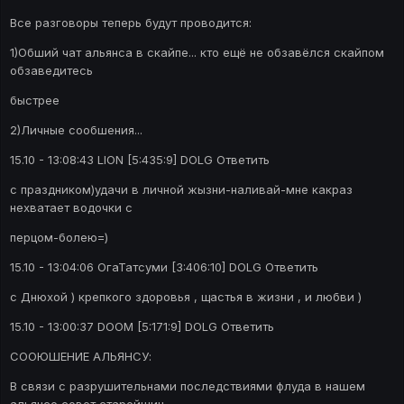
Все разговоры теперь будут проводится:
1)Обший чат альянса в скайпе... кто ещё не обзавёлся скайпом
обзаведитесь
быстрее
2)Личные сообшения...
15.10 - 13:08:43 LION [5:435:9] DOLG Ответить
с праздником)удачи в личной жызни-наливай-мне какраз
нехватает водочки с
перцом-болею=)
15.10 - 13:04:06 ОгаТатсуми [3:406:10] DOLG Ответить
с Днюхой ) крепкого здоровья , щастья в жизни , и любви )
15.10 - 13:00:37 DOOM [5:171:9] DOLG Ответить
CООЮШЕНИЕ АЛЬЯНСУ:
В связи с разрушительнами последствиями флуда в нашем