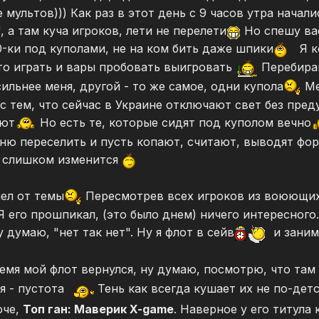
е мультов))) Как раз в этот день с 9 часов утра нача
", а там куча игроков, лети не перелети
Но спешу вас
0-ки под куполами, не на ком бить даже шпики
Я к
-то играть и вары пробовать выигровать
Перебираю
ильнее меня, другой - то же самое, одни купола
Ме
 с тем, что сейчас в Украине отключают свет без пре
ают
Но есть те, которые сидят под куполом вечно
ню переселить и пусть копают, считают, выводят фор
е слишком изменится
шел от темы
Пересмотрев всех игроков из воюющих 
 Я его прошпикал, (это было днем) ничего интересного
 думаю, "нет так нет". Ну я флот в сейв
и заним
емя мой флот вернулся, ну думаю, посмотрю, что там
я - пустота
Тень как всегда кушает их не по-дет
оче,
Топ ган: Маверик X-game
. Наверное у его титула 