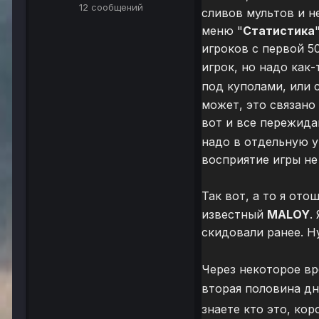
12 сообщений
сливов мультов и н
меню "
Статистика
игроков с первой 5
игрок, но надо как
под куполами, или с
может, это связано
вот и все пережид
надо в отдельную у
восприятие игры н
Так вот, а то я ото
известный
MALOY
.
скидовали ранее. Ну
Через некоторое вр
вторая половина дн
знаете кто это, кор