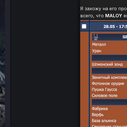
Я захожу на его пр
всего, что
MALOY
е