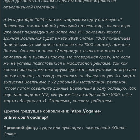
будут догонять по очкам и другим бонусам игроков из
объединенной Вселенной.
А 1-го декабря 2024 года мы открываем одну большую х1
Вселенную с масштабной рекламой на весь мир, так как игра
уже будет переведена на более чем 15+ основных языков.
Данная Вселенная будет иметь 9999 систем, 1000 пришельцев
(они не смогут сейвиться на более чем 1000 систем), намного
больше Оазисов и поясов Астероидов, а также множество
обновлений и тысячи игроков! Но оговоримся сразу, что если
мы не успеем подготовиться к масштабной рекламе, так как
кроме перевода мы планируем сделать самоучитель по игре для
новых игроков, то выход переносить не будем, но уже 1го марта
выпустим Вселенную с х2 добычей и масштабной рекламой,
чтобы потом соединить данные Вселенный в одну большую. Как
еще один вариант №2, выпустим 1го декабря х500-х1000, а 1го
марта обещанную х1. Стараемся, спешим, работаем...
Другие грядущие обновления
:
https://xgame-
online.com/roadmap/
Призовой фонд:
куиды или сувениры с символикой XGame-
Online