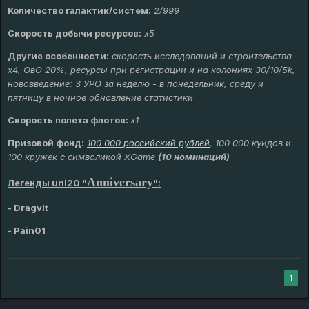
Количество галактик/систем:
2/999
Скорость добычи ресурсов:
х5
Другие особенности:
скорость исследований и строительства
х4, ОвО 20%, ресурсы при регистрации и на колониях 30/10/5k,
нововведение: 3 УРО за неделю - в понедельник, среду и
пятницу в ночное обновление статистики
Скорость полета флотов:
х1
Призовой фонд:
100 000 российский рублей
, 100 000 куидов и
100 кружек с символикой XGame
(10 номинаций)
Anniversary
Легенды uni20 "
":
-
Dragvit
- Pain01
1