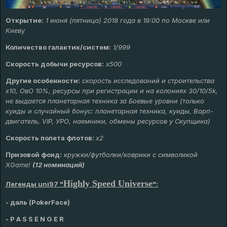
Открытие:
1 июня (пятница) 2018 года в 19:00 по Москве или
Киеву
Количество галактик/систем:
1/999
Скорость добычи ресурсов:
х500
Другие особенности:
скорость исследований и строительства
х10, ОвО 10%, ресурсы при регистрации и на колониях 30/10/5k,
не выдается планетарная техника за Боевые уровни (только
куиды и случайный бонус: планетарная техника, куиды, Варп-
двигатель, VIP, УРО, наемники, обмены ресурсов у Скупщика)
Скорость полета флотов:
х2
Призовой фонд:
кружки/футболки/коврики с символикой
XGame!
(12 номинаций)
Highly Speed Universe
Легенды uni97 "
":
-
даль (
PokerFace
)
- P A S S E N G E R