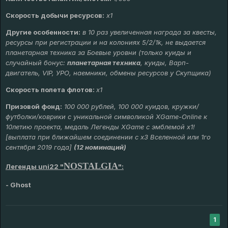
Скорость добычи ресурсов:
х1
Другие особенности:
в 10 раз увеличенная награда за квесты,
ресурсы при регистрации и на колониях 5/2/1k, не выдается
планетарная техника за Боевые уровни
(только куиды и
случайный бонус:
планетарная техника
, куиды, Варп-
двигатель, VIP, УРО, наемники, обмены ресурсов у Скупщика)
Скорость полета флотов:
х1
Призовой фонд:
100 000 рублей, 100 000 куидов, кружки/
футболки/коврики с уникальной символикой XGame-Online к
10летию проекта, медаль Легенды XGame с эмблемой х1!
[выплата при ближайшем соединении с х3 Вселенной или 1го
сентября 2019 года]
(12 номинаций)
NOSTALGIA
Легенды uni22 "
":
- Ghost
1