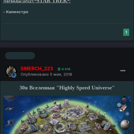
STAR TREK
Легенды uni21 "
":
-
Калиостро
1
Основатель
SMERCH_223
4 416
Опубликовано
5 мая, 2018
30я Вселенная "Highly Speed Universe"