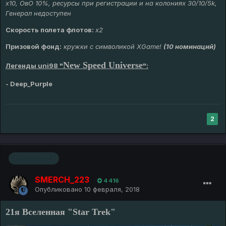
х10, ОвО 10%, ресурсы при регистрации и на колониях 30/10/5k,
Генерал недоступен
Скорость полета флотов:
х2
Призовой фонд:
кружки с символикой XGame!
(10 номинаций)
New Speed Universe
Легенды uni98 "
":
-
Deep_Purple
2
Основатель
SMERCH_223
4 416
Опубликовано
10 февраля, 2018
21я Вселенная "Star Trek"