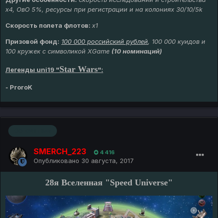
х4, ОвО 5%, ресурсы при регистрации и на колониях 30/10/5k
Скорость полета флотов:
х1
Призовой фонд:
100 000 российский рублей
, 100 000 куидов и
100 кружек с символикой XGame
(10 номинаций)
Star Wars
Легенды uni19 "
":
-
ProroK
Основатель
SMERCH_223
4 416
Опубликовано
30 августа, 2017
28я Вселенная "Speed Universe"