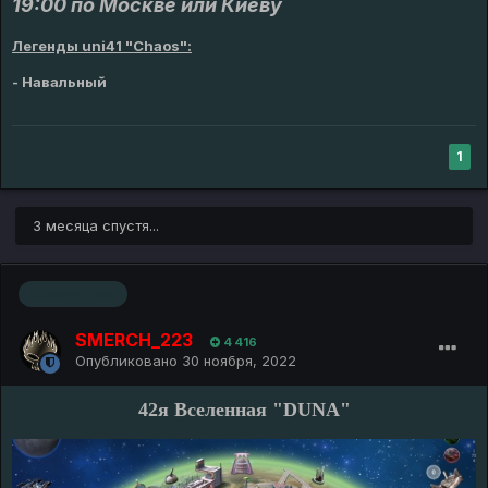
19:00 по Москве или Киеву
Легенды uni41 "Chaos":
- Навальный
1
3 месяца спустя...
Основатель
SMERCH_223
4 416
Опубликовано
30 ноября, 2022
42я Вселенная "DUNA"