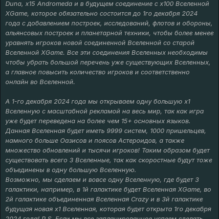
Duna, x15 Andromeda и в будущем соединение с х100 Вселенной
XGame, которое обязательно состоится до 1го декабря 2024
года с добавлением построек, исследований, флотов и обороны,
альянсовых построек и планетарной техники, чтобы более менее
уравнять игроков новой соединенной Вселенной со старой
Вселенной XGame. Все эти соединения Вселенных необходимы
чтобы убрать большой перечень уже существующих Вселенных,
а главное повысить количество игроков и соответственно
онлайн во Вселенной.
А 1-го декабря 2024 года мы открываем одну большую х1
Вселенную с масштабной рекламой на весь мир, так как игра
уже будет переведена на более чем 15+ основных языков.
Данная Вселенная будет иметь 9999 систем, 1000 пришельцев,
намного больше Оазисов и поясов Астероидов, а также
множество обновлений и тысячи игроков! Таким образом будет
существовать всего 3 Вселенные, так как скоростные будут тоже
объединены в одну большую Вселенную.
Возможно, мы сделаем и вовсе одну Вселенную, где будет 3
галактики, например, в 1й галактике будет Вселенная XGame, во
2й галактике объединенная Вселенная Crazy и в 3й галактике
будущая новая х1 Вселенная, которая будет открыта 1го декабря
2024 года! P.S. Если мы все запланированное успеем сделать