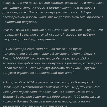
ресурсы, а в это время можно заняться квестами или полетами в
экспедицию, колонизировать новые колонии или атаковать
других игроков! При этом склады рассчитаны на 1-2 дня
беспрерывной работы шахт, что не должно вызывать проблем в
накоплении ресурсов.
ВНИМАНИЕ!!! Еще больше Х добычи ресурсов уже не будет! Это
последняя Вселенная с такой огромной скоростью добычи
ресурсов, далее будут медленные.
К 1-му декабря 2024 года данная Вселенная будет
присоединена в объединенную Вселенную "Orion + Crazy +
Fiesta (x500000)" со скоростью добычи ресурсов х1kk и
возможными добавленными бонусами в развитии, если игроки
новой Вселенной еще не будут догонять по очкам и другим
бонусам игроков из объединенной Вселенной.
А 1-го декабря 2024 года мы открываем одну большую х1
Вселенную с масштабной рекламой на весь мир, так как игра
уже будет переведена на более чем 15+ основных языков.
Данная Вселенная будет иметь 9999 систем, 1000 пришельцев,
намного больше Оазисов и поясов Астероидов, а также
множество обновлений и тысячи игроков!