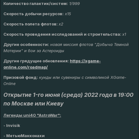
Количество галактик/систем:
1/999
Скорость добычи ресурсов:
х15
Скорость полета флотов:
x2
Скорость проведения исследований и строительства:
x1
Другие особенности:
новая миссия флотов "Добыча Темной
Материи" и бои за Астероиды
Другие грядущие обновления
:
https://xgame-
online.com/roadmap/
Призовой фонд:
куиды или сувениры с символикой XGame-
Online
Открытие 1-го июня (среда) 2022 года в 19:00
по Москве или Киеву
Легенды uni40 "AstroWar":
- Invisik
- МетьюМакконахи