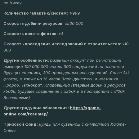
по Киеву
Количество галактик/систем:
1/999
Скорость добычи ресурсов:
х
500 000
Скорость полета флотов:
х3
Скорость проведения исследований и строительства:
x10
000
Другие особенности:
развитый аккаунт при регистрации
имеющий 100 000 000 очков: 300 сооружений на планете и
будущих колониях, 300 проведенных исследований, более 3kk
флотов, а также на 12 часов Варп-двигатель и наемники
Прораб, Технократ, Кладовщица (впервые добыча ресурсов
х500k, будущее соединение с х250k и в последствии с х100k
Вселенными)
Другие грядущие обновления
:
https://xgame-
online.com/roadmap/
Призовой фонд:
куиды или сувениры с символикой XGame-
Online