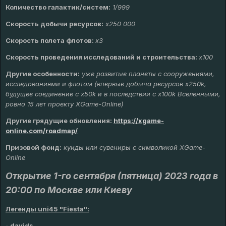
Количество галактик/систем:
1/999
Скорость добычи ресурсов:
х
250 000
Скорость полета флотов:
х3
Скорость проведения исследований и строительства:
x100
Другие особенности:
уже развитые планеты с сооружениями,
исследованиями и флотом (впервые добыча ресурсов х250k,
будущее соединение с х50k и в последствии с х100k Вселенными,
ровно 15 лет проекту XGame-Online)
Другие грядущие обновления
:
https://xgame-
online.com/roadmap/
Призовой фонд:
куиды или сувениры с символикой XGame-
Online
Открытие 1-го сентября (пятница) 2023 года в
20:00 по Москве или Киеву
Легенды uni45 "Fiesta":
-
davids