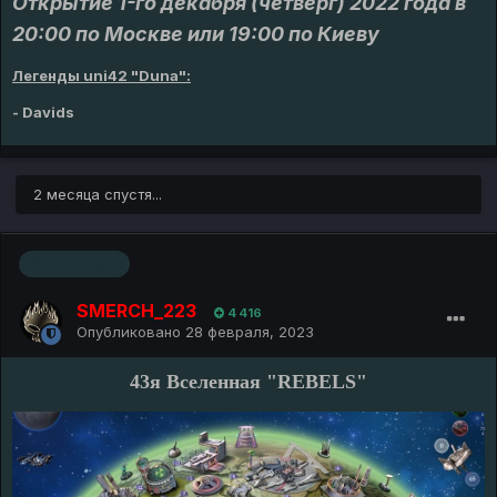
Открытие 1-го декабря (четверг) 2022 года в
20:00 по Москве или 19:00 по Киеву
Легенды uni42 "Duna":
- Davids
2 месяца спустя...
Основатель
SMERCH_223
4 416
Опубликовано
28 февраля, 2023
43я Вселенная "REBELS"