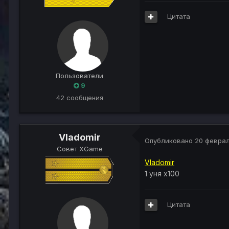
Цитата
Пользователи
9
42 сообщения
Vladomir
Опубликовано
20 феврал
Совет XGame
Vladomir
1 уня х100
Цитата