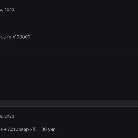
я, 2023
dcore
х100000
я, 2023
 + Астровар х15 36 уня