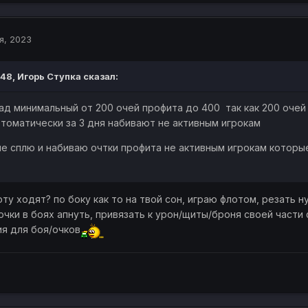
я, 2023
:48,
Игорь Ступка
сказал:
д минимальный от 200 очей профита до 400 так как 200 очей 
втоматически за 3 дня набивают не активным игрокам
не сплю и набиваю очтки профита не активным игрокам которые
ту ходят? по боку как то на твой сон, играю флотом, резать н
очки в боях апнуть, привязать к урон/щиты/броня своей части
я для боя/очков