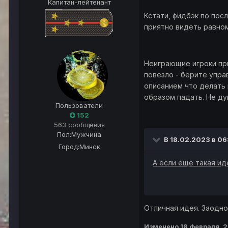
Капитан-лейтенант
Кстати, фидбэк по посл
приятно видеть равно
Неиграющие игроки при
повезло - берите упра
описанием что делать 
образом падать. Не ду
Пользователи
152
563 сообщения
Пол:
Мужчина
В 18.02.2023 в 06
Город:
Минск
А если еще такая ид
Отличная идея. Заодно
Изменено
18 февраля, 