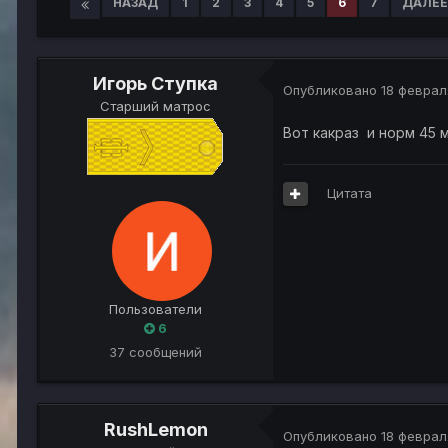
НАЗАД
1
2
3
4
5
6
7
ДАЛЕЕ
Игорь Ступка
Опубликовано
18 феврал
Старший матрос
Вот какраз и норм 45 м
Цитата
Пользователи
6
37 сообщений
RushLemon
Опубликовано
18 феврал