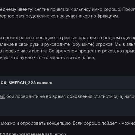
еднему ивенту: снятие привязки к альянсу имхо хорошо. Проиг
мерное распределение кол-ва участников по фракциям.
 прочих равных попадают в разные фракции в среднем одинако
вление в свои руки и руководите (обучайте) игроков. Мы в ал
в первые часы ивента. Со временем процент игроков, которы
маю, что нужно что-то менять в этом плане.
:09,
SMERCH_223
сказал:
ея:
бои проводить не во время обновления статистики, а, напр
 можно и опробовать концепцию. Если хорошо пойдет - можно
2023
пользователем RushLemon