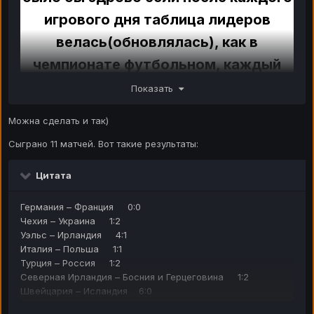
игрового дня таблица лидеров
велась(обновлялась), как в
чемпионате футбольном, каждый
тур обновляется,... доведите дело
Показать
до конца раз взялись
Можна сделать и так)
Сыграно 11 матчей. Вот такие результаты:
будет интрига, преследование в таблице, а так
Цитата
приходиться всех пересматривать,....
Германия – Франция 0:0
Чехия – Украина 1:2
Уэльс – Ирландия 4:1
Италия – Польша 1:1
Турция – Россия 1:2
Северная Ирландия – Босния и Герцеговина 1:2
Швейцария – Исландия 6:0
Англия – Испания 1:2