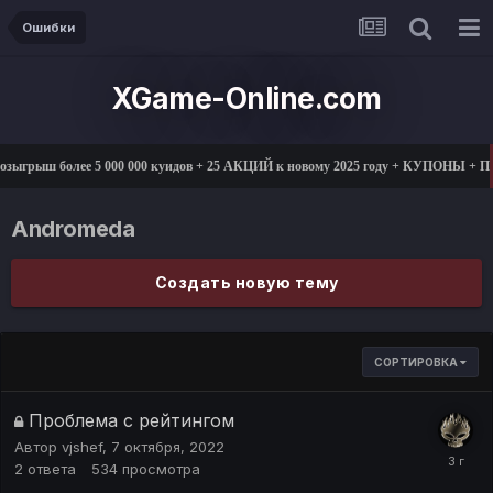
Ошибки
XGame-Online.com
зыгрыш более 5 000 000 куидов + 25 АКЦИЙ к новому 2025 году + КУПОНЫ + 
Andromeda
Создать новую тему
СОРТИРОВКА
Проблема с рейтингом
Автор
vjshef
,
7 октября, 2022
2
ответа
534
просмотра