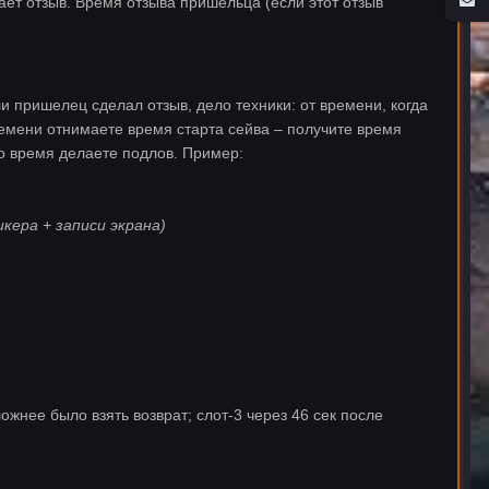
ает отзыв. Время отзыва пришельца (если этот отзыв
сли пришелец сделал отзыв, дело техники: от времени, когда
ремени отнимаете время старта сейва – получите время
то время делаете подлов. Пример:
кера + записи экрана)
ложнее было взять возврат; слот-3 через 46 сек после