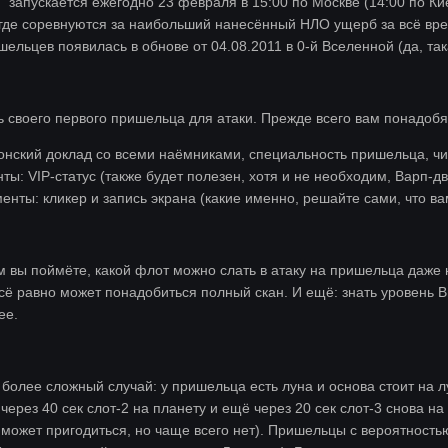
 запускается ежегодно 23 февраля в 15:00 по Москве (14:00 по Кие
, где соревнуются за наибольший нанесённый НЛО ущерб за всё вре
ельцев появилась в обнове от 04.08.2011 в 0-й Вселенной (да, так
ь своего первого пришельца для атаки. Прежде всего вам понадобя
нский доклад со всеми наёмниками, специальность пришельца, чис
ты: VIP-статус (также будет полезен, хотя и не необходим, Варп-дв
енты: кликер и запись экрана (какие именно, решайте сами, что ва
м вы поймёте, какой флот можно слать в атаку на пришельца даже 
всё равно может понадобиться полный скан. И ещё: знать уровень 
ее.
более сложный случай: у пришельца есть луна и основа стоит на л
, через 40 сек слот-2 на планету и ещё через 20 сек слот-3 снова н
 может пригодиться, но чаще всего нет). Пришельцы с вероятность