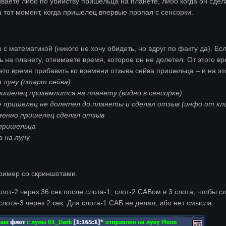
ваете либо по убийству пришельца на планете, либо когда он сдел
 тот момент, когда пришелец впервые пропал с сенсорки.
ы с математикой (никого не хочу обидеть, но вдруг по факту да). Е
 на планету, отнимаете время, которое он не долетел. От этого в
 это время прибавить ко времени отзыва сейва пришельца – и на э
 луну (старт сейва)
ришелец приземлится на планету (видно в сенсорке)
 пришелец не долетел до планеты и сделал отзыв (инфо от кли
менно пришелец сделал отзыв
пришельца
 на луну
ример со скриншотами.
слот-2 через 36 сек после слота-1; слот-2 САБом в 3 слота, чтобы с
 слота-3 через 2 сек. Для слота-1 САБ не делал, ибо нет смысла.