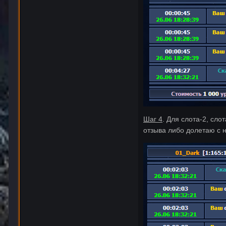
Шаг 4
. Для слота-2, сл
отзыва либо долетаю с н