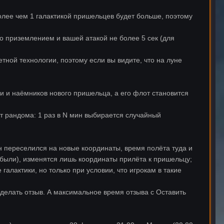
более чем 1 галактикой пришельцев будет больше, поэтому
о приземлением и вашей атакой не более 5 сек (для
ной технологии, поэтому если вы видите, что на луне
;
и и наёмников нового пришельца, а его флот становится
т рандома: 1 раз в N мин выбирается случайный
н переселился на новые координаты, время полёта туда и
е были), изменятся лишь координаты прилёта к пришельцу;
 галактики, но только при условии, что игрокам в такие
делать отзыв. А максимальное время отзыва с Оставить