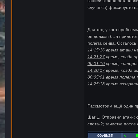
записи экрана останавли
случился) фиксируете на
Для тех, у кого проблем
он должен был прилететь
полёта сейва. Осталось
14:15:16
время атаки на
14:21:27
время, когда п
00:01:10
время, которое
14:20:17
время, когда и
00:05:01
время полёта 
14:25:18
время возврата
Рассмотрим ещё один п
Шаг 1
. Отправил атаки: 
слота-2; зачистка после