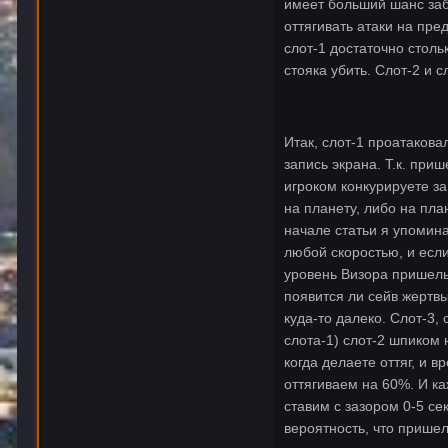
имеет больший шанс забы
оттягивать атаки на пре
слот-1 достаточно столь
стояка убить. Слот-2 и
Итак, слот-1 проатакова
запись экрана. Т.к. приш
игроком конкурируете за
на планету, либо на пла
начале статьи я упомин
любой скоростью, и если
уровень Визора пришельц
появится ли сейв жертвы
куда-то далеко. Слот-3,
слота-1) слот-2 шпиком 
когда делаете оттяг, и 
оттягиваем на 60%. И ка
ставим с зазором 0-5 се
вероятность, что пришел