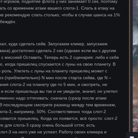
т игроков, поднятие флота у них занимает 0 сек, поэтому
ть со временем атаки вашего слота-1. Слать в атаку на
 же рекомендую слать столько, чтобы в случае шанса на 1%
обеждён.
ал, куда сделать сейв. Запускаем кликер, запускаем
скана) достаточно сделать 2 сек (однако если вы с другим
с миссией Оставить. Теперь есть 2 сценария: либо к себе
ю, когда пришелец спускается с луны на свою планету. В
 роль. Улететь с луны на планету пришелец может с
з (приблизительно) N мин после старта сейва, где N –
ия слота-2 на планету где-то 5 мин, и смотреть, не
и если пришельца вы так и не увидели, значит, он улетел
 именно надо оттягивать: сначала (сразу после атаки
и). В последующем смотрите разницу между тем временем,
лота-3, например, 50%. Соответственно тогда слот-2
явится пришелец. Когда он появится, всё просто: слот-2
е для слота-3 сразу очень большой оттяг, есть
лот-3 на него уже не успеет. Работу своих кликера и