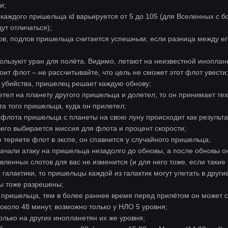
и;
 каждого пришельца id варьируется от 5 до 105 (для Вселенных с 
дут отличаться);
ков, подлов пришельца считается успешным, если разница между ег
льзуют уран для полёта. Видимо, летают на неизвестной инопланет
тоит флот – не рассчитывайте, что цель не сможет этот флот увести
е убийства, пришелец решает каждую обнову;
тел на планету другого пришельца и долетел, то он принимает тех
 того пришельца, куда он прилетел;
флота пришельца с планеты на свою луну происходит как результа
его выбирается миссия для флота и процент скорости;
 теряете флот в экспе, он спавнится у случайного пришельца;
начали атаку на пришельца незадолго до обновы, а после обновы о
вленных слотов для вас не изменится (и для него тоже, если таки
 галактики, то пришельцы каждой из галактик могут улетать в другие
ты тоже разрешены;
пришельца, тем в более раннее время перед прилётом он может с
около 48 минут, возможно только у НЛО 5 уровня;
олько на других инопланетян их же уровня;