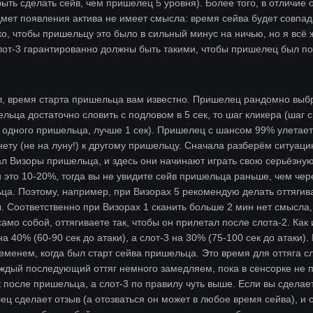
ть сделать сейв, чем пришелец 5 уровня). Более того, в отличие о
дмет появления актива не имеет смысла: время сейва будет совпада
ко, чтобы пришельцу это было в сильный минус на ничью, но я всё
 слот-3 гарантированно должны быть такими, чтобы пришелец был п
л, время старта пришельца вам известно. Пришелец рандомно выбр
ельца достаточно словить с подловом в 5 сек, то шаг кликера (шаг 
 одного пришельца, лучше 1 сек). Пришелец с шансом 99% улетает 
нету (не на луну!) к другому пришельцу. Сначала разберём ситуаци
ал Визоры пришельца, и здесь они начинают играть свою серьёзную
 это 10-20%, тогда вы не увидите сейв пришельца раньше, чем чере
а. Поэтому, например, при Визорах 5 рекомендую делать оттягиван
. Соответственно при Визорах 1 сканить больше 2 мин нет смысла, 
 само собой, оттягиваете так, чтобы он прилетал после слота-2. Как
на 40% (60-90 сек до атаки), а слот-3 на 30% (75-100 сек до атак
временем, когда был старт сейва пришельца. Это время для оттяга с
ждый последующий оттяг немного замедляем, пока в сенсорке не по
к после пришельца, а слот-3 по правилу чуть выше. Если вы сделает
ец сделает отзыв (а отозваться он может в любое время сейва), и с