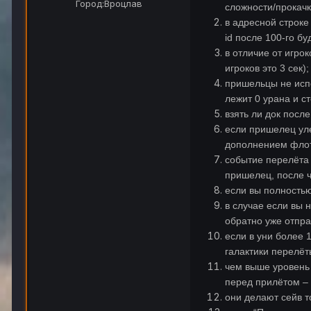
Город:
Вроцлав
сложности/прокачк
в адресной строке
id после 100-го бу
в отличие от игро
игроков это 3 сек);
пришельцы не испо
лежит 0 урана и с
взять ли док посл
если пришелец уле
дополнением флота
событие перелёта 
пришелец, после ч
если вы полностью
в случае если вы 
обратно уже отпра
если в уни более 1
галактики перелё
чем выше уровень 
перед прилётом – 
они делают сейв т