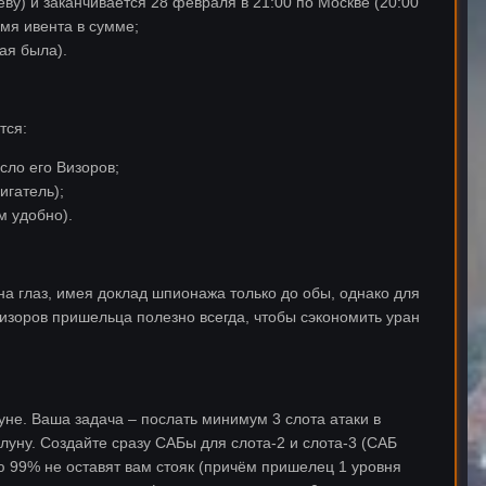
ву) и заканчивается 28 февраля в 21:00 по Москве (20:00
мя ивента в сумме;
ая была).
тся:
ло его Визоров;
игатель);
м удобно).
на глаз, имея доклад шпионажа только до обы, однако для
Визоров пришельца полезно всегда, чтобы сэкономить уран
уне. Ваша задача – послать минимум 3 слота атаки в
а луну. Создайте сразу САБы для слота-2 и слота-3 (САБ
ю 99% не оставят вам стояк (причём пришелец 1 уровня