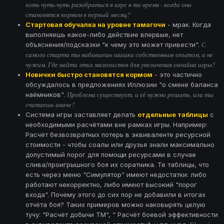
хоть чуть-чуть разобраться в игре в то время - когда они
становятся кормом в первый месяц?
Стартовая обучалка на уровне тамагочи
- мрак. Когда
выполняешь какое-либо действие впервые, нет
С
объяснения/подсказки "к чему это может привести".
самого старта ты набиваешь шишки собственным опытом, а не
чужим. Где найти этих мазохистов для увеличения онлайна игры?
Новички быстро становятся кормом
- это частично
обсуждалось в предложениях Иллюзии "о смене баланса
Проблема существует, и её нужно решать, или ты
наёмников".
считаешь иначе?
Система игры заставляет делать
отдельные таблицы
с
необходимыми расчётами вне рамках игры. Например:
Расчёт безвозвратных потерь в эквиваленте ресурсной
стоимости - чтобы соалы или друзья знали максимально
допустимый порог для помощи ресурсами в случае
слива/проигрышного боя их соратника. Те таблицы, что
есть через меню "Симулятор" имеют недостатки: либо
работают некорректно, либо имеют высокий "порог
входа". Почему этого до сих пор не добавили в итогах
отчёта боя? Таких примеров можно наковырять целую
тучу: "Расчёт добычи ТМ", " Расчёт боевой эффективности