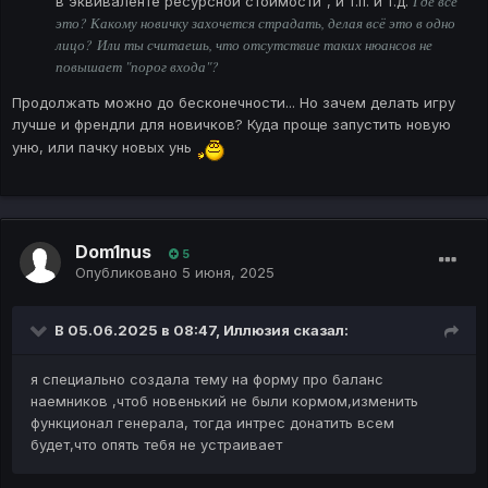
Где всё
в эквиваленте ресурсной стоимости", и т.п. и т.д.
это? Какому новичку захочется страдать, делая всё это в одно
лицо? Или ты считаешь, что отсутствие таких нюансов не
повышает "порог входа"?
Продолжать можно до бесконечности... Но зачем делать игру
лучше и френдли для новичков? Куда проще запустить новую
уню, или пачку новых унь
Dom1nus
5
Опубликовано
5 июня, 2025
В 05.06.2025 в 08:47,
Иллюзия
сказал:
я специально создала тему на форму про баланс
наемников ,чтоб новенький не были кормом,изменить
функционал генерала, тогда интрес донатить всем
будет,что опять тебя не устраивает