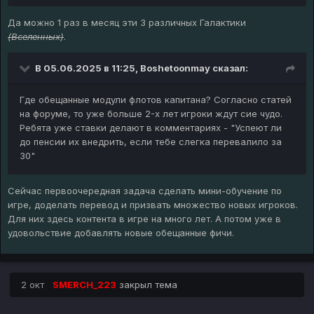
игру лучше и френдли для новичков? Куда проще запустить
Да можно 1 раз в месяц эти 3 различных Галактики
новую уню, или пачку новых унь
(Вселенных)
.
В 05.06.2025 в 11:25,
Boshetoonmay
сказал:
Где обещанные модули флотов капитана? Согласно статей
на форуме, то уже больше 2-х лет игроки ждут сие чудо.
Ребята уже ставки делают в комментариях - "Успеют ли
до пенсии их внедрить, если тебе слегка перевалило за
30"
Сейчас первоочередная задача сделать мини-обучение по
игре, доделать перевод и призвать множество новых игроков.
Для них здесь контента в игре на много лет. А потом уже в
удовольствие добавлять новые обещанные фичи.
2 окт
SMERCH_223
закрыл тема