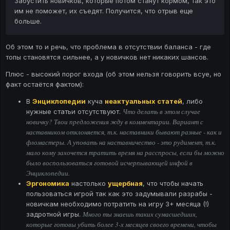
Забустить новичков, которые потом станут кормом, так это
им не поможет, их съедят. Получится, что отрыв еще
больше.
Об этом то и речь, что проблема в отсутствии баланса - где
топы становятся сильнее, а у новичков нет никаких шансов.
Плюс - высокий порог входа (об этом нельзя говорить всуе, но
факт остаётся фактом):
В
Энциклопедии
куча
неактуальных статей
, либо
Что делать в этом случае
нужные статьи отсутствуют.
новичку? Твои предложения жду в комментарии. Вариант с
наставником отклоняется, т.к. наставники бывают разные - как и
фломастеры. А уповать на наставничество - это рудимент, т.к.
мало кому захочется тратить время на расспросы, если бы можно
было воспользоваться готовой исчерпывающей инфой в
Энциклопедии.
Эргономика
настолько
ущербная
, что чтобы начать
пользоваться игрой так как это задумывали разрабы -
новичкам необходимо потратить на игру 3+ месяца (!)
Много ты знаешь таких сумасшедших,
задротной игры.
которые готовы убить более 3-х месяцев своего времени, чтобы