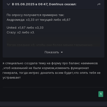
В 05.06.2025 в 06:47,
Dom1nus
сказал:
По опросу получается примерно так:
Андромеда: х3,33 от текущей либо х6,67
United: x1,67 либо х3,33
Crazy: х2 либо х3.
Тогда среднее х3, чтобы они более менее гармонично
развивались. Потому что если 1,67 и 6,67, то разница в 4
Показать
раза, можно предположить, что какая-то станет более
мертвой
неактуальной быстрее. Или это в разное время
я специально создала тему на форму про баланс наемников
запускать? Каждый месяц с чередованием?
,чтоб новенький не были кормом,изменить функционал
Очень информативный комментарий, по типу мне не
генерала, тогда интрес донатить всем будет,что опять тебя не
нравится, сделайте что-нибудь. А что конкретно, может
устраивает
идеи есть или замечания? Забустить новичков, которые
потом станут кормом, так это им не поможет, их съедят.
Получится, что отрыв еще больше.
1