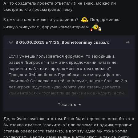
А что создатель проекта ответил? Я не знаю, можно ли
смотреть, кто просматривал тему.
В смысле
опять
меня не устраивает?
Поддерживаю
низкую живучесть форума комментарием
В 05.06.2025 в 11:25,
Boshetoonmay
сказал:
Если умеешь пользоваться форумом, то заходишь в
раздел "Вопросы" и там этих предложений читать не
перечитать. А что из предложенного там сделано?
Процента 3-4, не более. Где обещанные модули флотов
капитана? Согласно статей на форуме, то уже больше 2-х
лет игроки ждут сие чудо. Ребята уже ставки делают в
комментариях - "Успеют ли до пенсии их внедрить, если
тебе слегка перевалило за 30"
Показать
Об этом то и речь, что проблема в отсутствии баланса -
где топы становятся сильнее, а у новичков нет никаких
Да, сейчас почитаю, что там. Было бы интереснее, если бы хотя
шансов.
бы стояла отметка "прочитано" или резюме от администрации:
степень бредовости такая-то, а вот эту идею мы тоже хотим
Плюс - высокий порог входа (об этом нельзя говорить
поддержать, как так сами видим в этом плюс. А так да, будто