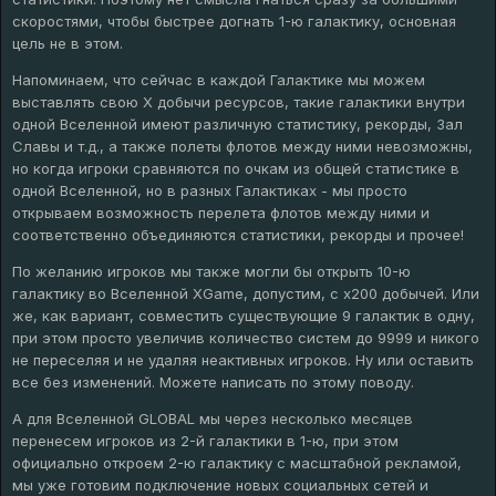
скоростями, чтобы быстрее догнать 1-ю галактику, основная
цель не в этом.
Напоминаем, что сейчас в каждой Галактике мы можем
выставлять свою Х добычи ресурсов, такие галактики внутри
одной Вселенной имеют различную статистику, рекорды, Зал
Славы и т.д., а также полеты флотов между ними невозможны,
но когда игроки сравняются по очкам из общей статистике в
одной Вселенной, но в разных Галактиках - мы просто
открываем возможность перелета флотов между ними и
соответственно объединяются статистики, рекорды и прочее!
По желанию игроков мы также могли бы открыть 10-ю
галактику во Вселенной XGame, допустим, с х200 добычей. Или
же, как вариант, совместить существующие 9 галактик в одну,
при этом просто увеличив количество систем до 9999 и никого
не переселяя и не удаляя неактивных игроков. Ну или оставить
все без изменений. Можете написать по этому поводу.
А для Вселенной GLOBAL мы через несколько месяцев
перенесем игроков из 2-й галактики в 1-ю, при этом
официально откроем 2-ю галактику с масштабной рекламой,
мы уже готовим подключение новых социальных сетей и