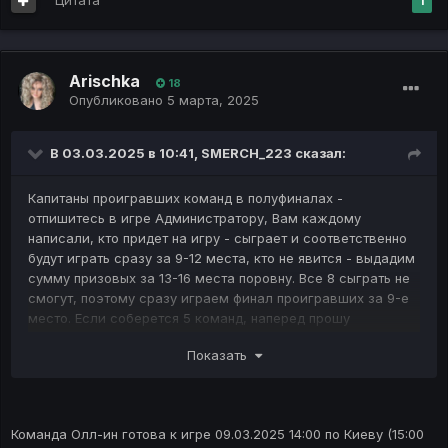
Цитата
1
Arischka
18
Опубликовано
5 марта, 2025
В 03.03.2025 в 10:41,
SMERCH_223
сказал:
Капитаны проигравших команд в полуфиналах -
отпишитесь в игре Администратору, Вам каждому
написали, кто придет на игру - сыграет и соответственно
будут играть сразу за 9-12 места, кто не явится - выдадим
сумму призовых за 13-16 места поровну. Все 8 сыграть не
смогут, поэтому сразу играем финал проигравших за 9-е
место. Если соберется 5 команд, наперед прошу
прощения, что взять в игру сможем только 4-х, и у кого
Показать
меньше всего очков профита в предыдущей игре мы не
сможем взять на игру, так как 8 не соберем команд для
двух полуфиналов, а на финал максиму 4 команды
вмещается.
Команда Олл-ин готова к игре 09.03.2025 14:00 по Киеву (15:00