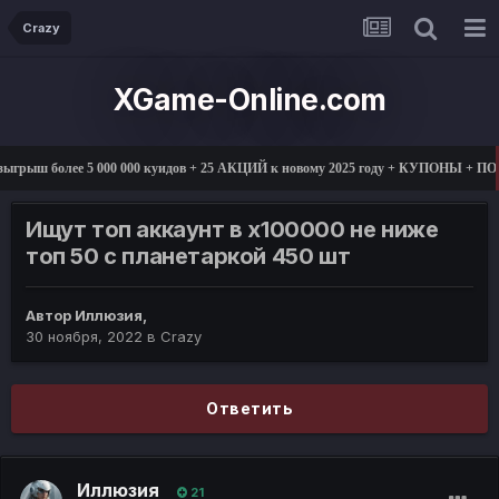
Crazy
XGame-Online.com
грыш более 5 000 000 куидов + 25 АКЦИЙ к новому 2025 году + КУПОНЫ + ПОД
Ищут топ аккаунт в х100000 не ниже
топ 50 с планетаркой 450 шт
Автор
Иллюзия
,
30 ноября, 2022
в
Crazy
Ответить
Иллюзия
21