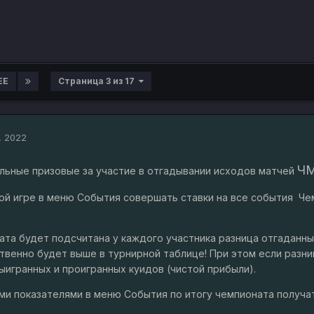
ЕЕ
Страница 3 из 17
, 2022
ЧМ
льные призовые за участие в отгадывании исходов матчей
ой игре в меню События совершать ставки на все события Че
та будет подсчитана у каждого участника разница отгаданных
твенно будет выше в турнирной таблице! При этом если разн
ыигранных и проигранных куидов (чистой прибыли).
ми показателями в меню События по итогу чемпионата получа