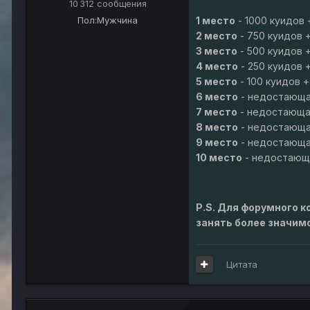
10 312 сообщения
1 место
- 1000 куидов
Пол:
Мужчина
2 место
- 750 куидов 
3 место
- 500 куидов 
4 место
- 250 куидов 
5 место
- 100 куидов 
6 место
- недостающа
7 место
- недостающая
8 место
- недостающа
9 место
- недостающа
10 место
- недостающа
P.S. Для форумного к
занять более значим
Цитата