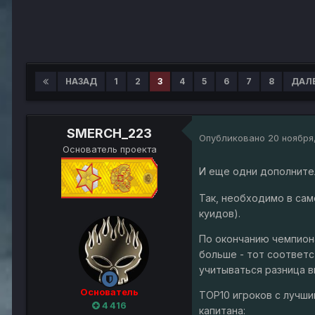
НАЗАД
1
2
3
4
5
6
7
8
ДАЛ
SMERCH_223
Опубликовано
20 ноября
Основатель проекта
И еще одни дополните
Так, необходимо в сам
куидов).
По окончанию чемпиона
больше - тот соответс
учитываться разница в
Основатель
ТОР10 игроков с лучши
4 416
капитана: