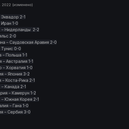
, 2022
(изменено)
– Эквадор 2-1
– Иран 1-0
ал – Нидерланды 2-2
Уэльс 2-0
тина – Саудовская Аравия 2-0
– Тунис 0-0
а – Польша 1-1
я – Австралия 1-1
о – Хорватия 1-0
ия – Япония 3-2
я – Коста-Рика 2-1
я – Канада 2-1
ария – Камерун 1-2
й – Южная Корея 2-1
алия – Гана 1-0
ия – Сербия 3-0