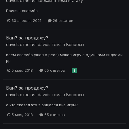
davids
ответил
seosasha
тема в
Crazy
Принял, спасибо
30 апреля, 2021
26 ответов
Бан? за продажу?
davids
ответил
davids
тема в
Вопросы
всем спасибо ушол в реал) манал игру с админами пидаами
рр
5 мая, 2018
65 ответов
1
Бан? за продажу?
davids
ответил
davids
тема в
Вопросы
а кто сказал что я общался вне игры?
5 мая, 2018
65 ответов