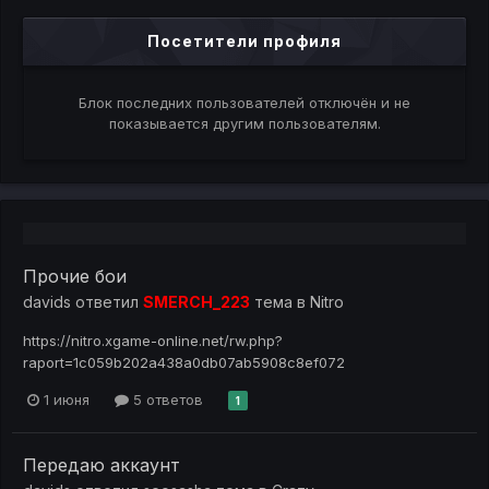
Посетители профиля
Блок последних пользователей отключён и не
показывается другим пользователям.
Прочие бои
davids
ответил
SMERCH_223
тема в
Nitro
https://nitro.xgame-online.net/rw.php?
raport=1c059b202a438a0db07ab5908c8ef072
1 июня
5 ответов
1
Передаю аккаунт