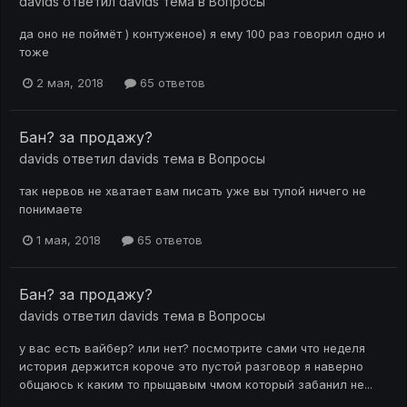
davids
ответил
davids
тема в
Вопросы
да оно не поймёт ) контуженое) я ему 100 раз говорил одно и
тоже
2 мая, 2018
65 ответов
Бан? за продажу?
davids
ответил
davids
тема в
Вопросы
так нервов не хватает вам писать уже вы тупой ничего не
понимаете
1 мая, 2018
65 ответов
Бан? за продажу?
davids
ответил
davids
тема в
Вопросы
у вас есть вайбер? или нет? посмотрите сами что неделя
история держится короче это пустой разговор я наверно
общаюсь к каким то прыщавым чмом который забанил не...