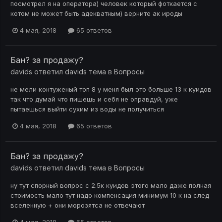
посмотрел я на оператора) человек который фоткается с
котом не может быть адекватным) верните ак ироды
4 мая, 2018
65 ответов
Бан? за продажу?
davids
ответил
davids
тема в
Вопросы
не мели контуженый топ 8 у меня был это больше 13 к куидов
так что думай что пишешь и себя не оправдуй, уже
пытаешься выйти сухим из воды не получиться
4 мая, 2018
65 ответов
Бан? за продажу?
davids
ответил
davids
тема в
Вопросы
ну тут спорный вопрос с 2.5к куидов этого мало даже полная
стоимость мало тут надо компенсация минимум 10 к на след
вселенную + они морозятса не отвечают
4 мая, 2018
65 ответов