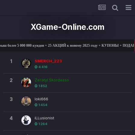
XGame-Online.com
ш более 5 000 000 куидов + 25 АКЦИЙ к новому 2025 году + КУПОНЫ + ПОДАР
1
SMERCH_223
4 416
2
Zeratyl Skordesso
1 852
3
loki666
1 454
4
iLLusionist
1 264