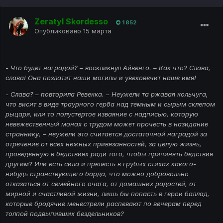
Zeratyl Skordesso
1 852
Опубликовано
15 марта
- Что будет наградой? – воскликнул Айвенго. – Как что? Слава,
слава! Она позлатит наши могилы и увековечит наше имя!
- Слава? – повторила Ревекка. – Неужели та ржавая кольчуга,
что висит в виде траурного герба над темным и сырым склепом
рыцаря, или то полустертое изваяние с надписью, которую
невежественный монах с трудом может прочесть в назидание
страннику, – неужели это считается достаточной наградой за
отречение от всех нежных привязанностей, за целую жизнь,
проведенную в бедствиях ради того, чтобы причинять бедствия
другим? Или есть сила и прелесть в грубых стихах какого-
нибудь странствующего барда, что можно добровольно
отказаться от семейного очага, от домашних радостей, от
мирной и счастливой жизни, лишь бы попасть в герои баллад,
которые бродячие менестрели распевают по вечерам перед
толпой подвыпивших бездельников?