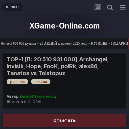
GLOBAL
XGame-Online.com
ее 5 000 000 куидов + 25 АКЦИЙ к новому 2025 году + КУПОНЫ + ПОДАРКИ
TOP-1 [П: 20 510 931 000] Archangel,
Invisik, Hope, FooK, polRk, alex86,
Tanatos vs Tolstopuz
paranoic
алкаши
Автор
Zeratyl Skordesso
,
15 марта
в
GLOBAL
Ответить