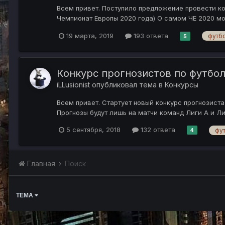
Всем привет. Поступило предложение провести кон
Чемпионат Европы 2020 года) О самом ЧЕ 2020 мож
19 марта, 2019
193 ответа
футб
5
Конкурс прогнозистов по футбол
iLLusionist
опубликовал тема в
Конкурсы
Всем привет. Стартует новый конкурс прогнозист
Прогнозы будут лишь на матчи команд Лиги А и Лиг
5 сентября, 2018
132 ответа
фу
4
Главная
Поиск
ТЕМА