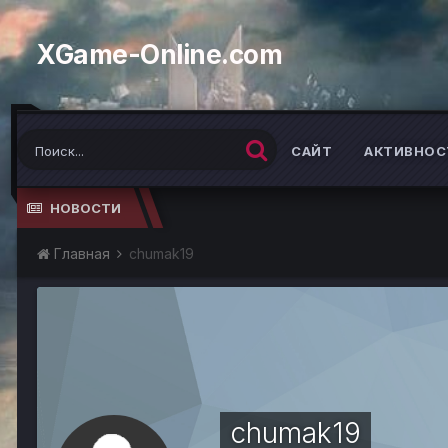
XGame-Online.com
САЙТ
АКТИВНОС
НОВОСТИ
Главная
chumak19
chumak19