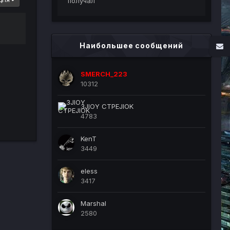
получал
ДНЯ
Наибольшее сообщений
SMERCH_223
10312
3JIOY CTPEJIOK
4783
KenT
3449
eless
3417
Marshal
2580