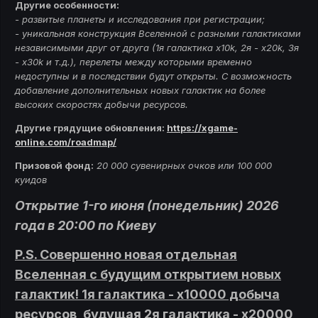
Другие особенности:
- развитые планеты и исследования при регистрации;
- у
никальная конструкция Вселенной с разными галактиками
независимыми друг от друга (1я галактика х10k, 2я - х20k, 3я
- x30k и т.д.), перелеты между которыми временно
недоступны и в последствии будут открыты. С возможность
добавление дополнительных новых галактик на более
высоких скоростях добычи ресурсов.
Другие грядущие обновления
:
https://xgame-
online.com/roadmap/
Призовой фонд:
20 000 сувенирных очков или 100 000
куидов
Открытие 1-го июня (понедельник) 2026
года в 20:00 по Киеву
P.S. Совершенно новая отдельная
Вселенная с будущим открытием новых
галактик! 1я галактика - х10000 добыча
ресурсов, будущая 2я галактика - х20000,