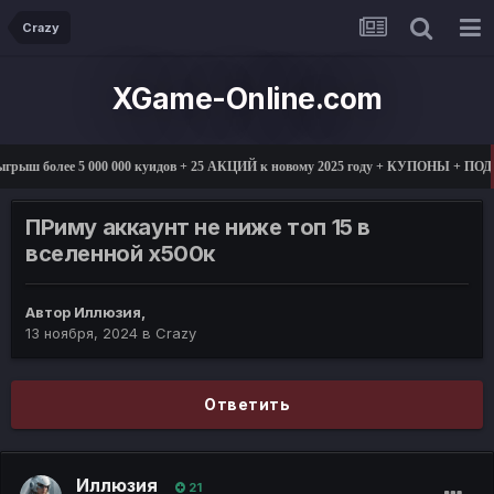
Crazy
XGame-Online.com
грыш более 5 000 000 куидов + 25 АКЦИЙ к новому 2025 году + КУПОНЫ + ПО
ПРиму аккаунт не ниже топ 15 в
вселенной х500к
Автор
Иллюзия
,
13 ноября, 2024
в
Crazy
Ответить
Иллюзия
21