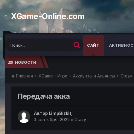
XGame-Online.com
САЙТ
АКТИВНОС
НОВОСТИ
Главная
XGame – Игра
Аккаунты и Альянсы
Crazy
Передача акка
Автор
LimpBizkit
,
3 сентября, 2022
в
Crazy