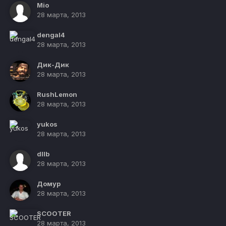
Mio
28 марта, 2013
dengal4
28 марта, 2013
Дик-Дик
28 марта, 2013
RushLemon
28 марта, 2013
yukos
28 марта, 2013
dllb
28 марта, 2013
Домур
28 марта, 2013
SCOOTER
28 марта, 2013